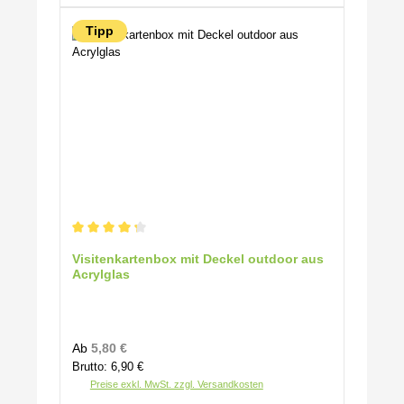
Tipp
Durchschnittliche Bewertung von 4.25 von 5 Sternen
Visitenkartenbox mit Deckel outdoor aus
Acrylglas
Regulärer Preis:
Ab
5,80 €
Brutto: 6,90 €
Preise exkl. MwSt. zzgl. Versandkosten