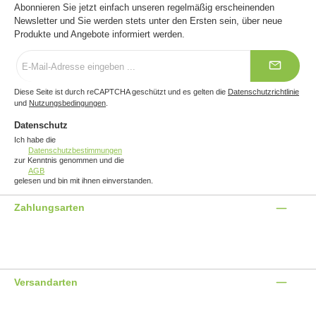
Abonnieren Sie jetzt einfach unseren regelmäßig erscheinenden
Newsletter und Sie werden stets unter den Ersten sein, über neue
Produkte und Angebote informiert werden.
E-
Mail-
Adresse
*
Diese Seite ist durch reCAPTCHA geschützt und es gelten die
Datenschutzrichtlinie
und
Nutzungsbedingungen
.
Datenschutz
Ich habe die
Datenschutzbestimmungen
zur Kenntnis genommen und die
AGB
gelesen und bin mit ihnen einverstanden.
Zahlungsarten
Benutzerdefiniertes Bild 1
Benutzerdefiniertes Bild 2
Benutzerdefiniertes Bild 3
Versandarten