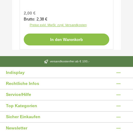
Regulärer Preis:
2,00 €
Brutto: 2,38 €
Preise exkl. MwSt. zzgl. Versandkosten
In den Warenkorb
versandkostenfrei ab € 100,-
Indisplay
Rechtliche Infos
Service/Hilfe
Top Kategorien
Sicher Einkaufen
Newsletter