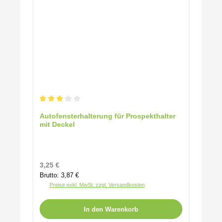
Durchschnittliche Bewertung von 3 von 5 Sternen
Autofensterhalterung für Prospekthalter
mit Deckel
Regulärer Preis:
3,25 €
Brutto: 3,87 €
Preise exkl. MwSt. zzgl. Versandkosten
In den Warenkorb