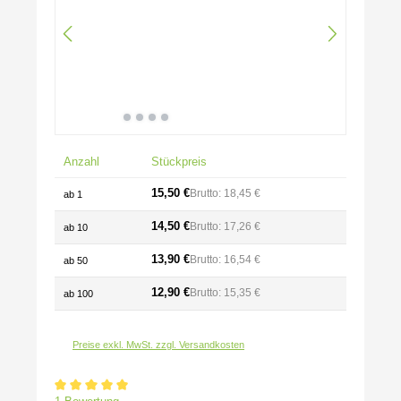
Anzahl
Stückpreis
15,50 €
Brutto: 18,45 €
ab
1
14,50 €
Brutto: 17,26 €
ab
10
13,90 €
Brutto: 16,54 €
ab
50
12,90 €
Brutto: 15,35 €
ab
100
Preise exkl. MwSt. zzgl. Versandkosten
Durchschnittliche Bewertung von 5 von 5 Sternen