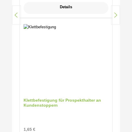
Details
Klettbefestigung für Prospekthalter an
Kundenstoppern
Regulärer Preis:
1,65 €