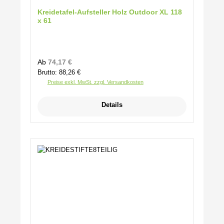
Kreidetafel-Aufsteller Holz Outdoor XL 118
x 61
Regulärer Preis:
Ab
74,17 €
Brutto: 88,26 €
Preise exkl. MwSt. zzgl. Versandkosten
Details