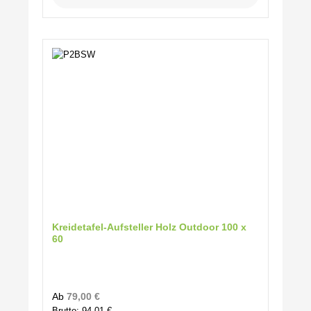
Kreidetafel-Aufsteller Holz Outdoor 100 x
60
Regulärer Preis:
Ab
79,00 €
Brutto: 94,01 €