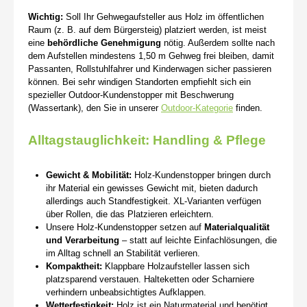
Wichtig:
Soll Ihr Gehwegaufsteller aus Holz im öffentlichen
Raum (z. B. auf dem Bürgersteig) platziert werden, ist meist
eine
behördliche Genehmigung
nötig. Außerdem sollte nach
dem Aufstellen mindestens 1,50 m Gehweg frei bleiben, damit
Passanten, Rollstuhlfahrer und Kinderwagen sicher passieren
können. Bei sehr windigen Standorten empfiehlt sich ein
spezieller Outdoor-Kundenstopper mit Beschwerung
(Wassertank), den Sie in unserer
Outdoor-Kategorie
finden.
Alltagstauglichkeit: Handling & Pflege
Gewicht & Mobilität:
Holz-Kundenstopper bringen durch
ihr Material ein gewisses Gewicht mit, bieten dadurch
allerdings auch Standfestigkeit. XL-Varianten verfügen
über Rollen, die das Platzieren erleichtern.
Unsere Holz-Kundenstopper setzen auf
Materialqualität
und Verarbeitung
– statt auf leichte Einfachlösungen, die
im Alltag schnell an Stabilität verlieren.
Kompaktheit:
Klappbare Holzaufsteller lassen sich
platzsparend verstauen. Halteketten oder Scharniere
verhindern unbeabsichtigtes Aufklappen.
Wetterfestigkeit:
Holz ist ein Naturmaterial und benötigt