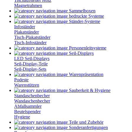
Tischaufsteller Holz
Magnetrahmen
Sammelboxen
bedruckte Systeme
Ständer-Systeme
Infoständer
Plakatständer
Tisch-Plakatständer
Tisch-Infoständer
Personenleitsysteme
Seil-Displays
LED Seil-Displays
Seil-Display-Teile
Seil-Display-Sets
Warenpräsentation
Podeste
Warenstützen
Sauberkeit & Hygiene
Standaschenbecher
Wandaschenbecher
Abfallsammler
Beutelspender
Hygiene
Teile und Zubehör
Sonderanfertigungen