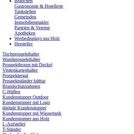
Branchen
Gastronomie & Hotellerie
Tankstellen
Gemeinden
Immobilienmakler
Parteien & Vereine
Apotheken
Werbedisplays aus Holz
Hersteller
Tischprospekthalter
Wandprospekthalter
Prospektboxen mit Deckel
Visitenkartenhalter
Prospektregal
Prospektständer faltbar
Brandschutzrahmen
C-Hüllen
Kundenstopper Outdoor
Kundenstopper mit Logo
digitale Kundenstopper
Kundenstopper mit Wassertank
Kundenstopper aus Holz
L-Aufsteller
T-Ständer