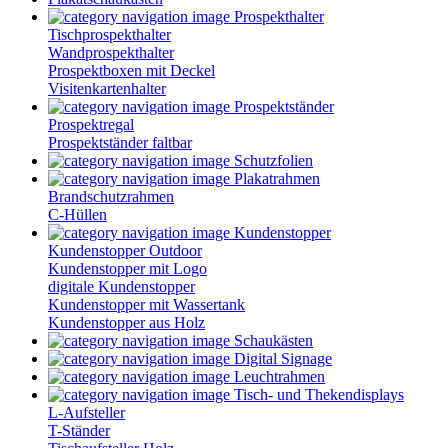
Prospekthalter
Tischprospekthalter
Wandprospekthalter
Prospektboxen mit Deckel
Visitenkartenhalter
Prospektständer
Prospektregal
Prospektständer faltbar
Schutzfolien
Plakatrahmen
Brandschutzrahmen
C-Hüllen
Kundenstopper
Kundenstopper Outdoor
Kundenstopper mit Logo
digitale Kundenstopper
Kundenstopper mit Wassertank
Kundenstopper aus Holz
Schaukästen
Digital Signage
Leuchtrahmen
Tisch- und Thekendisplays
L-Aufsteller
T-Ständer