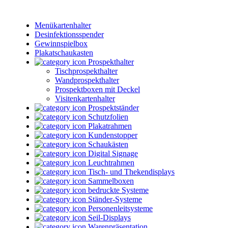
Menükartenhalter
Desinfektionsspender
Gewinnspielbox
Plakatschaukasten
Prospekthalter
Tischprospekthalter
Wandprospekthalter
Prospektboxen mit Deckel
Visitenkartenhalter
Prospektständer
Schutzfolien
Plakatrahmen
Kundenstopper
Schaukästen
Digital Signage
Leuchtrahmen
Tisch- und Thekendisplays
Sammelboxen
bedruckte Systeme
Ständer-Systeme
Personenleitsysteme
Seil-Displays
Warenpräsentation