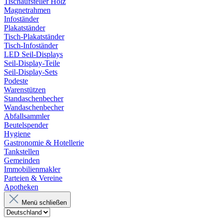
Tischaufsteller Holz
Magnetrahmen
Infoständer
Plakatständer
Tisch-Plakatständer
Tisch-Infoständer
LED Seil-Displays
Seil-Display-Teile
Seil-Display-Sets
Podeste
Warenstützen
Standaschenbecher
Wandaschenbecher
Abfallsammler
Beutelspender
Hygiene
Gastronomie & Hotellerie
Tankstellen
Gemeinden
Immobilienmakler
Parteien & Vereine
Apotheken
Menü schließen