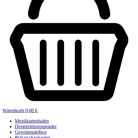
Warenkorb
0,00 €
Menükartenhalter
Desinfektionsspender
Gewinnspielbox
Plakatschaukasten