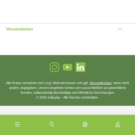
Benutzerdefiniertes Bild 1
Benutzerdefiniertes Bild 2
Benutzerdefiniertes Bild 3
Versandarten
Benutzerdefiniertes Bild 1
Benutzerdefiniertes Bild 2
Instagram
YouTube
LinkedIn
Alle Preise verstehen sich zzgl. Mehrwertsteuer und ggf.
Versandkosten
, wenn nicht
anders angegeben. Unsere Angebote richten sich ausschließlich an gewerbliche
Kunden, selbstständig Berufstätige und öffentliche Einrichtungen.
© 2026 Indisplay - Alle Rechte vorbehalten.