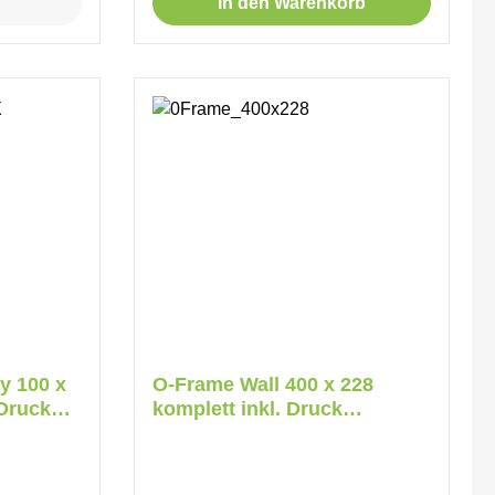
In den Warenkorb
y 100 x
O-Frame Wall 400 x 228
 Druck
komplett inkl. Druck
beidseitig