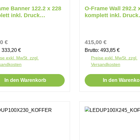
ame Banner 122.2 x 228
O-Frame Wall 292.2 
ett inkl. Druck
komplett inkl. Druck
eitig
beidseitig
ärer Preis:
Regulärer Preis:
0 €
415,00 €
: 333,20 €
Brutto: 493,85 €
se exkl. MwSt. zzgl.
Preise exkl. MwSt. zzgl.
sandkosten
Versandkosten
In den Warenkorb
In den Warenko