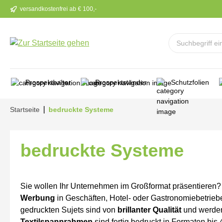
versandkostenfrei ab € 100,-
m Hauptinhalt springen
Zur Suche springen
Zur Hauptnavigation springen
Prospekthalter
Prospektständer
Schutzfolien
|
Startseite
bedruckte Systeme
bedruckte Systeme
Sie wollen Ihr Unternehmen im Großformat präsentieren?
Werbung
in Geschäften, Hotel- oder Gastronomiebetrieb
gedruckten Sujets sind von
brillanter Qualität
und werden
Textilspannrahmen
sind fertig bedruckt in Formaten bis 