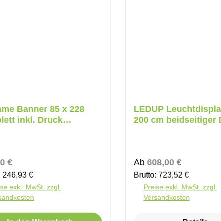
ame Banner 85 x 228
LEDUP Leuchtdispla
ett inkl. Druck
200 cm beidseitiger
eitig
Koffer
ärer Preis:
Regulärer Preis:
0 €
Ab
608,00 €
: 246,93 €
Brutto: 723,52 €
se exkl. MwSt. zzgl.
Preise exkl. MwSt. zzgl.
sandkosten
Versandkosten