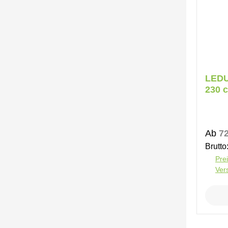
LEDU
230 c
Koffe
Regul
Ab
72
Brutto
Prei
Ver