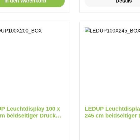
In den Warenkorb
Details
P Leuchtdisplay 100 x
LEDUP Leuchtdispla
m beidseitiger Druck
245 cm beidseitiger
on
Karton