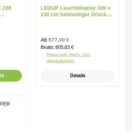
x 228
LEDUP Leuchtdisplay 100 x
230 cm beidseitiger Druck
Karton
Regulärer Preis:
Ab
677,00 €
Brutto: 805,63 €
Preise exkl. MwSt. zzgl.
Versandkosten
rb
Details