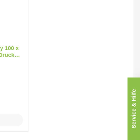
y 100 x
 Druck
Service & Hilfe