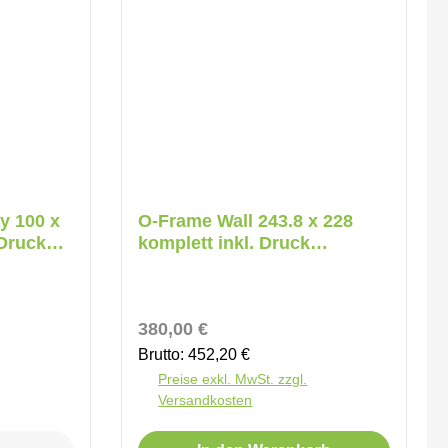
y 100 x
O-Frame Wall 243.8 x 228
 Druck
komplett inkl. Druck
beidseitig
Regulärer Preis:
380,00 €
Brutto: 452,20 €
Preise exkl. MwSt. zzgl.
Versandkosten