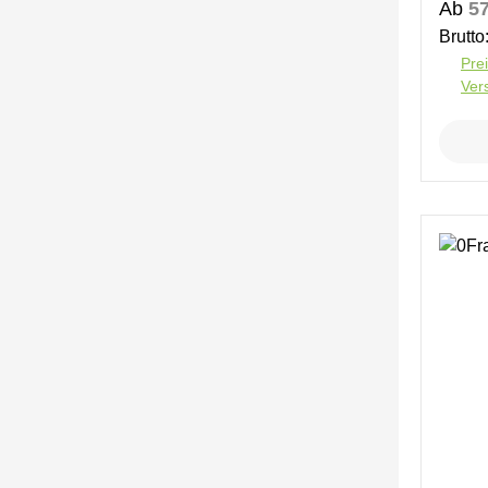
Regul
Ab
57
Brutto
Prei
Ver