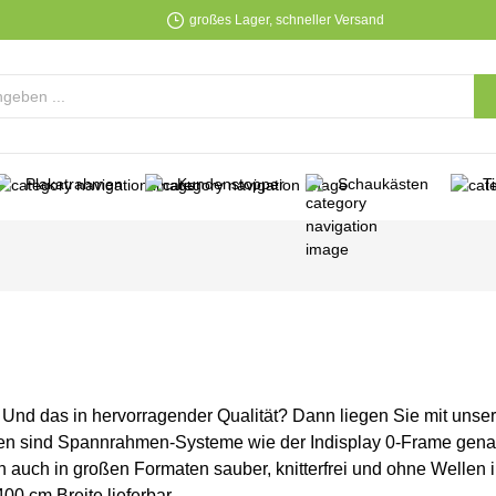
großes Lager, schneller Versand
Plakatrahmen
Kundenstopper
Schaukästen
T
 Und das in hervorragender Qualität? Dann liegen Sie mit unse
en sind Spannrahmen-Systeme wie der Indisplay 0-Frame genau 
 auch in großen Formaten sauber, knitterfrei und ohne Wellen
400 cm Breite lieferbar.