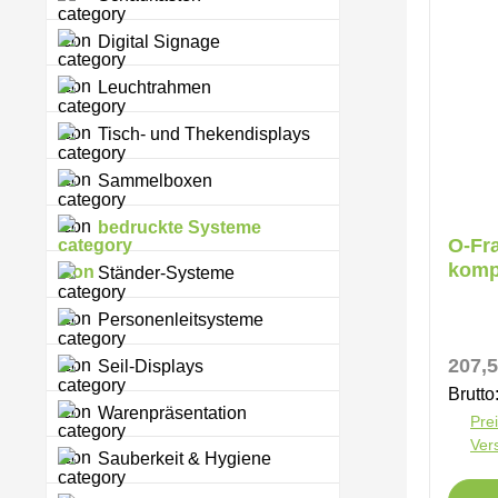
Digital Signage
Leuchtrahmen
Tisch- und Thekendisplays
Sammelboxen
bedruckte Systeme
O-Fr
kompl
Ständer-Systeme
beids
Personenleitsysteme
Regul
207,5
Seil-Displays
Brutto
Warenpräsentation
Prei
Ver
Sauberkeit & Hygiene