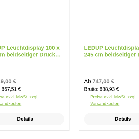
P Leuchtdisplay 100 x
LEDUP Leuchtdispla
m beidseitiger Druck
245 cm beidseitiger
r
Koffer
ärer Preis:
Regulärer Preis:
9,00 €
Ab
747,00 €
: 867,51 €
Brutto: 888,93 €
se exkl. MwSt. zzgl.
Preise exkl. MwSt. zzgl.
sandkosten
Versandkosten
Details
Details