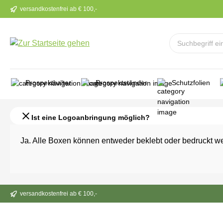
versandkostenfrei ab € 100,-
m Hauptinhalt springen
Zur Suche springen
Zur Hauptnavigation springen
Prospekthalter
Prospektständer
Schutzfolien
Ist eine Logoanbringung möglich?
Ja. Alle Boxen können entweder beklebt oder bedruckt w
versandkostenfrei ab € 100,-