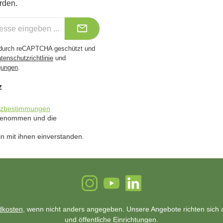
rden.
t durch reCAPTCHA geschützt und
tenschutzrichtlinie
und
gungen
.
z
tzbestimmungen
 genommen und die
n mit ihnen einverstanden.
Instagram
YouTube
LinkedIn
dkosten
, wenn nicht anders angegeben. Unsere Angebote richten sich a
und öffentliche Einrichtungen.