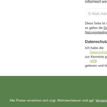
informiert we
E-
Mail-
Adresse
Diese Seite is
*
es gelten die
Da
Nutzungsbedin
Datenschut
Ich habe die
Datenschu
zur Kenntnis
AGB
gelesen und bi
Alle Preise verstehen sich zzgl. Mehrwertsteuer und ggf.
Versan