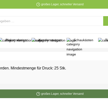
großes Lager, schneller Versand
Plakatrahmen
Kundenstopper
Schaukästen
T
erden. Mindestmenge für Druck: 25 Stk.
großes Lager, schneller Versand