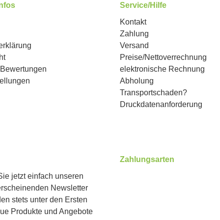
Infos
Service/Hilfe
Kontakt
Zahlung
erklärung
Versand
ht
Preise/Nettoverrechnung
n Bewertungen
elektronische Rechnung
ellungen
Abholung
Transportschaden?
Druckdatenanforderung
Zahlungsarten
ie jetzt einfach unseren
erscheinenden Newsletter
Benutzerdefiniertes Bild 1
Benutzerdefiniertes Bild 2
Benutzerdefiniertes Bild 
en stets unter den Ersten
eue Produkte und Angebote