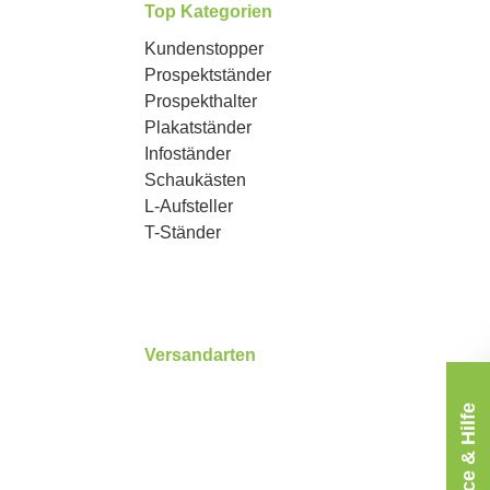
Top Kategorien
Kundenstopper
Prospektständer
Prospekthalter
Plakatständer
Infoständer
Schaukästen
L-Aufsteller
T-Ständer
Versandarten
Service & Hilfe
3
Benutzerdefiniertes Bild 1
Benutzerdefiniertes Bild 2