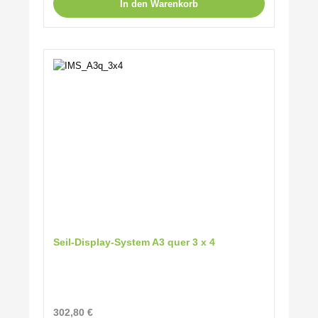
In den Warenkorb
Seil-Display-System A3 quer 3 x 4
Regulärer Preis:
302,80 €