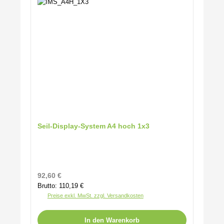
Seil-Display-System A4 hoch 1x3
Regulärer Preis:
92,60 €
Brutto: 110,19 €
Preise exkl. MwSt. zzgl. Versandkosten
In den Warenkorb