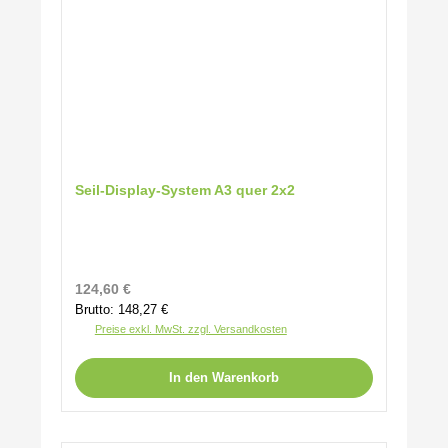
Seil-Display-System A3 quer 2x2
Regulärer Preis:
124,60 €
Brutto: 148,27 €
Preise exkl. MwSt. zzgl. Versandkosten
In den Warenkorb