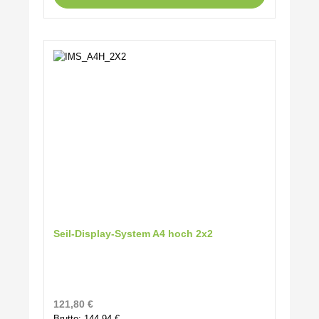
Seil-Display-System A4 hoch 2x2
Regulärer Preis:
121,80 €
Brutto: 144,94 €