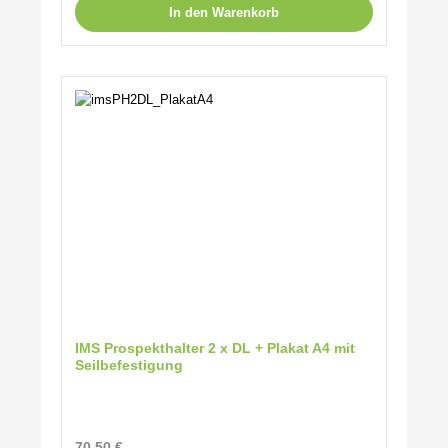
In den Warenkorb
IMS Prospekthalter 2 x DL + Plakat A4 mit
Seilbefestigung
Regulärer Preis:
70,50 €