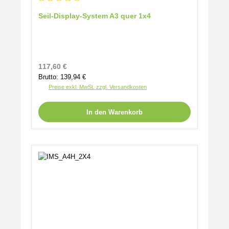
Durchschnittliche Bewertung von 5 von 5 Sternen
Seil-Display-System A3 quer 1x4
Regulärer Preis:
117,60 €
Brutto: 139,94 €
Preise exkl. MwSt. zzgl. Versandkosten
In den Warenkorb