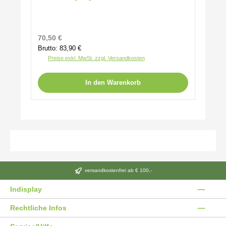
Regulärer Preis:
70,50 €
Brutto: 83,90 €
Preise exkl. MwSt. zzgl. Versandkosten
In den Warenkorb
versandkostenfrei ab € 100,-
Indisplay
Rechtliche Infos