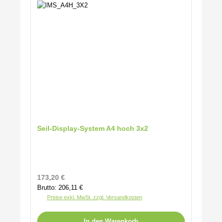
Seil-Display-System A4 hoch 3x2
Regulärer Preis:
173,20 €
Brutto: 206,11 €
Preise exkl. MwSt. zzgl. Versandkosten
In den Warenkorb