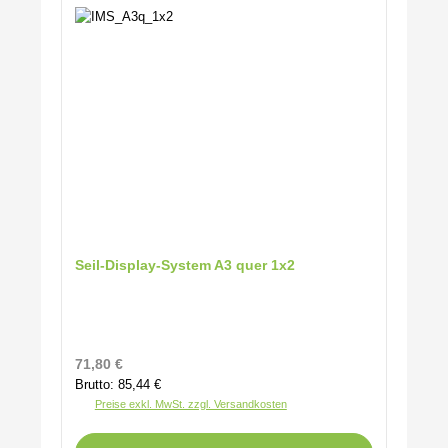
Seil-Display-System A3 quer 1x2
Regulärer Preis:
71,80 €
Brutto: 85,44 €
Preise exkl. MwSt. zzgl. Versandkosten