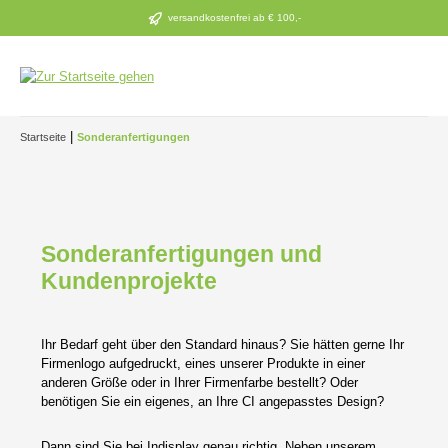
Zum Hauptinhalt springen
versandkostenfrei ab € 100,-
|
Startseite
Sonderanfertigungen
Sonderanfertigungen und
Kundenprojekte
Ihr Bedarf geht über den Standard hinaus? Sie hätten gerne Ihr
Firmenlogo aufgedruckt, eines unserer Produkte in einer
anderen Größe oder in Ihrer Firmenfarbe bestellt? Oder
benötigen Sie ein eigenes, an Ihre CI angepasstes Design?
Dann sind Sie bei Indisplay genau richtig. Neben unserem