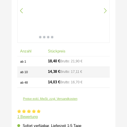
Anzahl
Stückpreis
18,40 €
Brutto: 21,90 €
ab
1
14,38 €
Brutto: 17,11 €
ab
10
14,03 €
Brutto: 16,70 €
ab
48
Preise exkl. MwSt. zzgl. Versandkosten
Durchschnittliche Bewertung von 5 von 5 Sternen
1 Bewertung
Sofort verfügbar, Lieferzeit 1-5 Tage