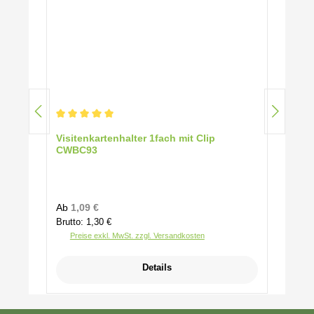
Durchschnittliche Bewertung von 5 von 5 Sternen
Visitenkartenhalter 1fach mit Clip
CWBC93
Regulärer Preis:
Ab
1,09 €
Brutto: 1,30 €
Preise exkl. MwSt. zzgl. Versandkosten
Details