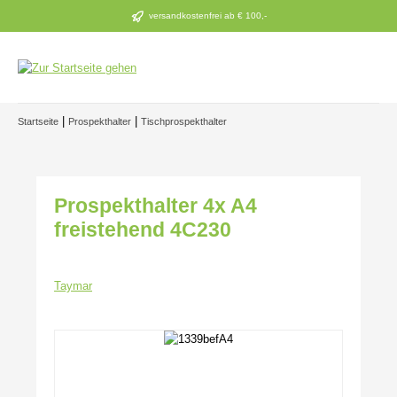
Zum Hauptinhalt springen
versandkostenfrei ab € 100,-
|
|
Startseite
Prospekthalter
Tischprospekthalter
Prospekthalter 4x A4
freistehend 4C230
Taymar
Bildergalerie überspringen