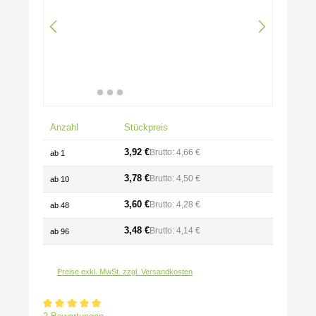
Anzahl
Stückpreis
3,92 €
Brutto: 4,66 €
ab
1
3,78 €
Brutto: 4,50 €
ab
10
3,60 €
Brutto: 4,28 €
ab
48
3,48 €
Brutto: 4,14 €
ab
96
Preise exkl. MwSt. zzgl. Versandkosten
Durchschnittliche Bewertung von 5 von 5 Sternen