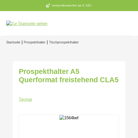
Zum Hauptinhalt springen
versandkostenfrei ab € 100,-
|
|
Startseite
Prospekthalter
Tischprospekthalter
Prospekthalter A5
Querformat freistehend CLA5
Taymar
Bildergalerie überspringen