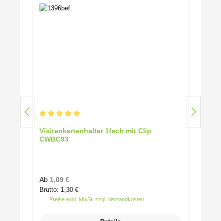
Durchschnittliche Bewertung von 5 von 5 Sternen
Visitenkartenhalter 1fach mit Clip
CWBC93
Regulärer Preis:
Ab
1,09 €
Brutto: 1,30 €
Preise exkl. MwSt. zzgl. Versandkosten