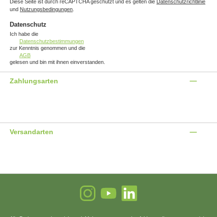
Diese Seite ist durch reCAPTCHA geschützt und es gelten die
Datenschutzrichtlinie
und
Nutzungsbedingungen
.
Datenschutz
Ich habe die
Datenschutzbestimmungen
zur Kenntnis genommen und die
AGB
gelesen und bin mit ihnen einverstanden.
Zahlungsarten
Benutzerdefiniertes Bild 1
Benutzerdefiniertes Bild 2
Benutzerdefiniertes Bild 3
Versandarten
Benutzerdefiniertes Bild 1
Benutzerdefiniertes Bild 2
Instagram
YouTube
LinkedIn