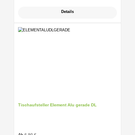
Details
Tischaufsteller Element Alu gerade DL
Regulärer Preis:
Ab
6,90 €