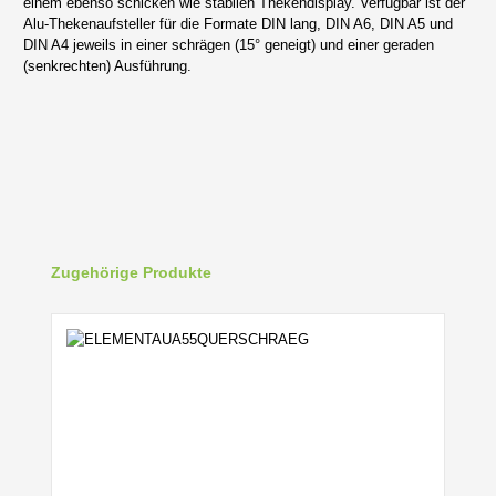
einem ebenso schicken wie stabilen Thekendisplay. Verfügbar ist der
Alu-Thekenaufsteller für die Formate DIN lang, DIN A6, DIN A5 und
DIN A4 jeweils in einer schrägen (15° geneigt) und einer geraden
(senkrechten) Ausführung.
Produktgalerie überspringen
Zugehörige Produkte