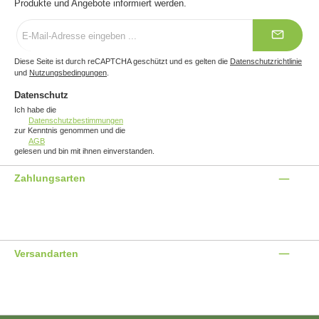
Produkte und Angebote informiert werden.
E-
Mail-
Adresse
*
Diese Seite ist durch reCAPTCHA geschützt und es gelten die
Datenschutzrichtlinie
und
Nutzungsbedingungen
.
Datenschutz
Ich habe die
Datenschutzbestimmungen
zur Kenntnis genommen und die
AGB
gelesen und bin mit ihnen einverstanden.
Zahlungsarten
Benutzerdefiniertes Bild 1
Benutzerdefiniertes Bild 2
Benutzerdefiniertes Bild 3
Versandarten
Benutzerdefiniertes Bild 1
Benutzerdefiniertes Bild 2