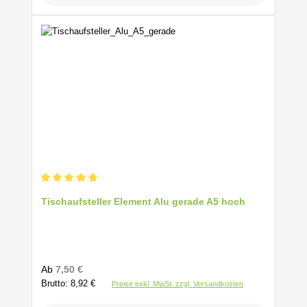
Durchschnittliche Bewertung von 5 von 5 Sternen
Tischaufsteller Element Alu gerade A5 hoch
Regulärer Preis:
Ab
7,50 €
Brutto: 8,92 €
Preise exkl. MwSt. zzgl. Versandkosten