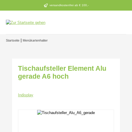
Zum Hauptinhalt springen
versandkostenfrei ab € 100,-
|
Startseite
Menükartenhalter
Tischaufsteller Element Alu
gerade A6 hoch
Indisplay
Bildergalerie überspringen