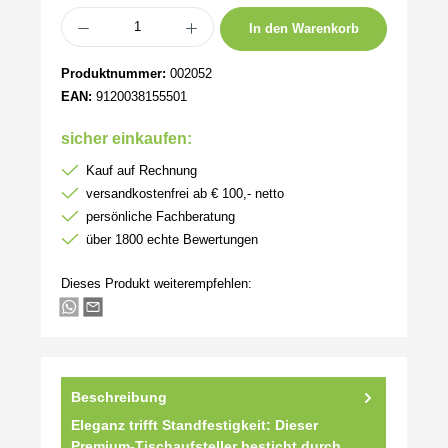
Produkt Anzahl: Gib den gewünschten Wert ein oder benutze die Schaltflächen um 
In den Warenkorb
Produktnummer:
002052
EAN:
9120038155501
sicher einkaufen:
Kauf auf Rechnung
versandkostenfrei ab € 100,- netto
persönliche Fachberatung
über 1800 echte Bewertungen
Dieses Produkt weiterempfehlen:
Beschreibung
Eleganz trifft Standfestigkeit: Dieser
Premium-Tischaufsteller besticht durch