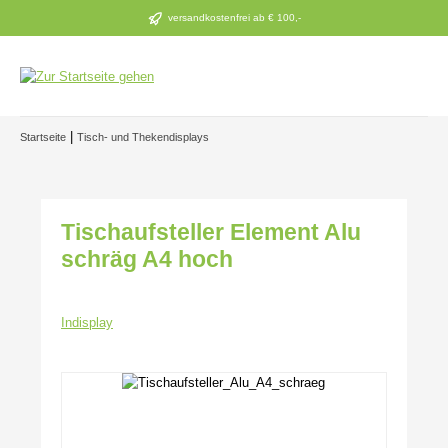
Zum Hauptinhalt springen
versandkostenfrei ab € 100,-
|
Startseite
Tisch- und Thekendisplays
Tischaufsteller Element Alu
schräg A4 hoch
Indisplay
Bildergalerie überspringen