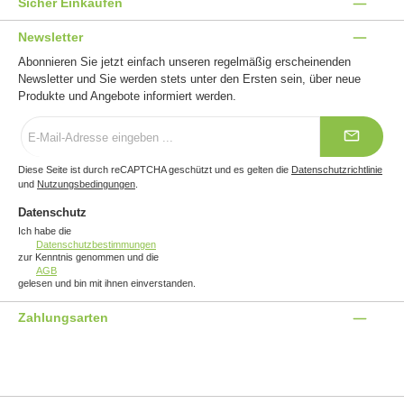
Sicher Einkaufen
Newsletter
Abonnieren Sie jetzt einfach unseren regelmäßig erscheinenden
Newsletter und Sie werden stets unter den Ersten sein, über neue
Produkte und Angebote informiert werden.
E-
Mail-
Adresse
*
Diese Seite ist durch reCAPTCHA geschützt und es gelten die
Datenschutzrichtlinie
und
Nutzungsbedingungen
.
Datenschutz
Ich habe die
Datenschutzbestimmungen
zur Kenntnis genommen und die
AGB
gelesen und bin mit ihnen einverstanden.
Zahlungsarten
Benutzerdefiniertes Bild 1
Benutzerdefiniertes Bild 2
Benutzerdefiniertes Bild 3