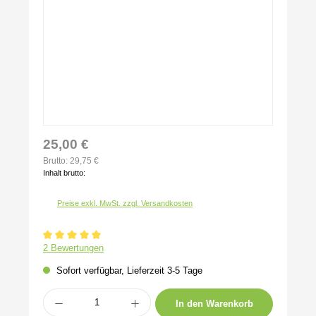
25,00 €
Brutto: 29,75 €
Inhalt brutto:
Preise exkl. MwSt. zzgl. Versandkosten
Durchschnittliche Bewertung von 5 von 5 Sternen
2 Bewertungen
Sofort verfügbar, Lieferzeit 3-5 Tage
Produkt Anzahl: Gib den gewünschten Wert ein oder benutze die Schaltflächen um 
In den Warenkorb