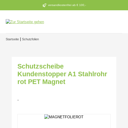
Zum Hauptinhalt springen
versandkostenfrei ab € 100,-
|
Startseite
Schutzfolien
Schutzscheibe
Kundenstopper A1 Stahlrohr
rot PET Magnet
-
Bildergalerie überspringen