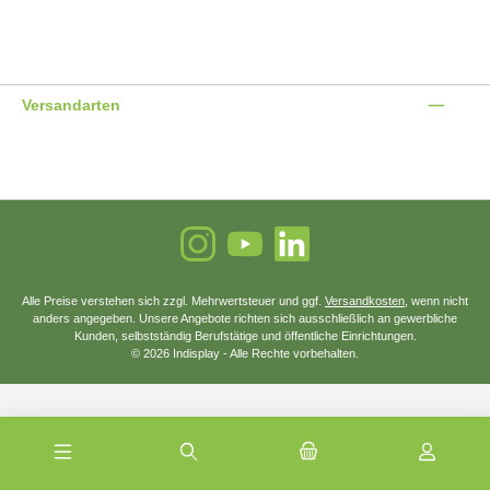
Benutzerdefiniertes Bild 1
Benutzerdefiniertes Bild 2
Benutzerdefiniertes Bild 3
Versandarten
Benutzerdefiniertes Bild 1
Benutzerdefiniertes Bild 2
Instagram
YouTube
LinkedIn
Alle Preise verstehen sich zzgl. Mehrwertsteuer und ggf.
Versandkosten
, wenn nicht
anders angegeben. Unsere Angebote richten sich ausschließlich an gewerbliche
Kunden, selbstständig Berufstätige und öffentliche Einrichtungen.
© 2026 Indisplay - Alle Rechte vorbehalten.
SEHR GUT
(4.88 / 5)
aus
1850
Bewertungen bei: shopauskunft.de, google.at, trustpilot.com ⓘ
Informationen zur Echtheit der Bewertungen