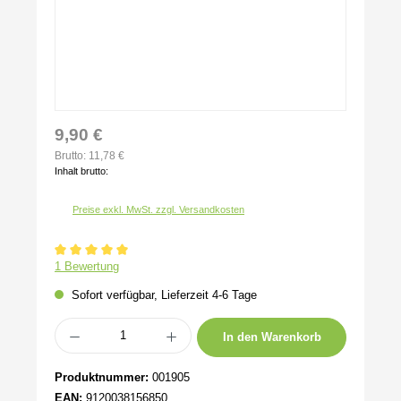
9,90 €
Brutto: 11,78 €
Inhalt brutto:
Preise exkl. MwSt. zzgl. Versandkosten
Durchschnittliche Bewertung von 5 von 5 Sternen
1 Bewertung
Sofort verfügbar, Lieferzeit 4-6 Tage
Produkt Anzahl: Gib den gewünschten Wert ein oder benutze die Schaltflächen um 
In den Warenkorb
Produktnummer:
001905
EAN:
9120038156850