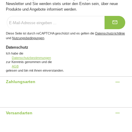
Newsletter und Sie werden stets unter den Ersten sein, über neue
Produkte und Angebote informiert werden.
E-
Mail-
Adresse
*
Diese Seite ist durch reCAPTCHA geschützt und es gelten die
Datenschutzrichtlinie
und
Nutzungsbedingungen
.
Datenschutz
Ich habe die
Datenschutzbestimmungen
zur Kenntnis genommen und die
AGB
gelesen und bin mit ihnen einverstanden.
Zahlungsarten
Benutzerdefiniertes Bild 1
Benutzerdefiniertes Bild 2
Benutzerdefiniertes Bild 3
Versandarten