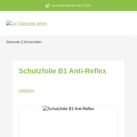
Zum Hauptinhalt springen
versandkostenfrei ab € 100,-
|
Startseite
Schutzfolien
Schutzfolie B1 Anti-Reflex
Indisplay
Bildergalerie überspringen