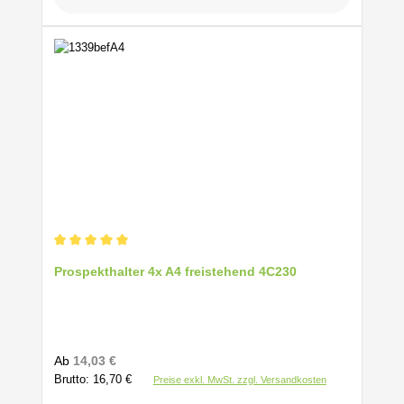
Durchschnittliche Bewertung von 5 von 5 Sternen
Prospekthalter 4x A4 freistehend 4C230
Regulärer Preis:
Ab
14,03 €
Brutto: 16,70 €
Preise exkl. MwSt. zzgl. Versandkosten