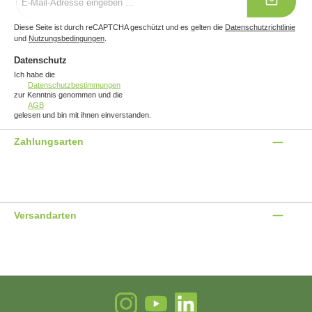
Mail-
Adresse
*
Diese Seite ist durch reCAPTCHA geschützt und es gelten die
Datenschutzrichtlinie
und
Nutzungsbedingungen
.
Datenschutz
Ich habe die
Datenschutzbestimmungen
zur Kenntnis genommen und die
AGB
gelesen und bin mit ihnen einverstanden.
Zahlungsarten
Benutzerdefiniertes Bild 1
Benutzerdefiniertes Bild 2
Benutzerdefiniertes Bild 3
Versandarten
Benutzerdefiniertes Bild 1
Benutzerdefiniertes Bild 2
Instagram
YouTube
LinkedIn