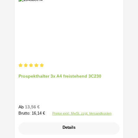
Durchschnittliche Bewertung von 5 von 5 Sternen
Prospekthalter 3x A4 freistehend 3C230
Regulärer Preis:
Ab
13,56 €
Brutto: 16,14 €
Preise exkl. MwSt. zzgl. Versandkosten
Details