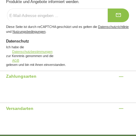
Produkte und Angebote informiert werden.
E-
Mail-
Adresse
*
Diese Seite ist durch reCAPTCHA geschützt und es gelten die
Datenschutzrichtlinie
und
Nutzungsbedingungen
.
Datenschutz
Ich habe die
Datenschutzbestimmungen
zur Kenntnis genommen und die
AGB
gelesen und bin mit ihnen einverstanden.
Zahlungsarten
Benutzerdefiniertes Bild 1
Benutzerdefiniertes Bild 2
Benutzerdefiniertes Bild 3
Versandarten
Benutzerdefiniertes Bild 1
Benutzerdefiniertes Bild 2