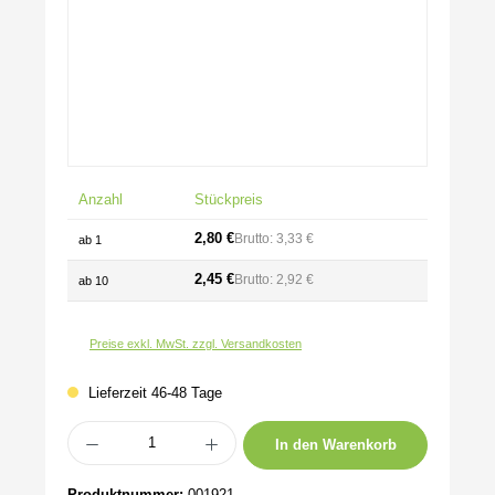
Anzahl
Stückpreis
2,80 €
Brutto: 3,33 €
ab
1
2,45 €
Brutto: 2,92 €
ab
10
Preise exkl. MwSt. zzgl. Versandkosten
Lieferzeit 46-48 Tage
Produkt Anzahl: Gib den gewünschten Wert ein oder benutze die Schaltflächen um 
In den Warenkorb
Produktnummer:
001921