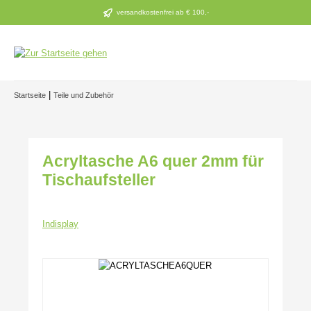
Zum Hauptinhalt springen
versandkostenfrei ab € 100,-
|
Startseite
Teile und Zubehör
Acryltasche A6 quer 2mm für
Tischaufsteller
Indisplay
Bildergalerie überspringen