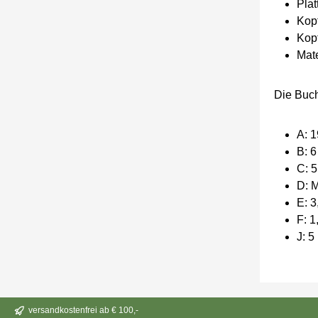
Pla
Kopf
Kop
Mate
Die Buch
A: 
B: 
C: 
D: 
E: 
F: 
J: 
versandkostenfrei ab € 100,-