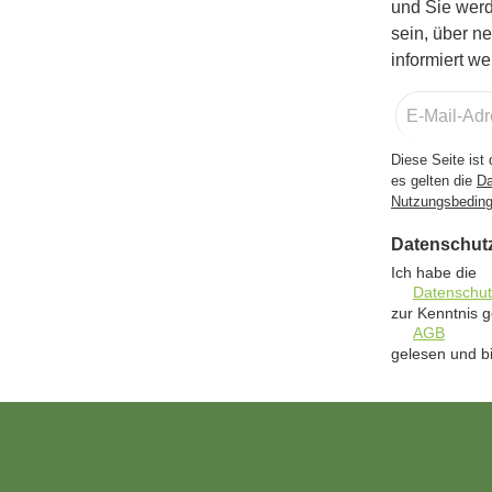
und Sie werd
sein, über n
informiert we
E-
Mail-
Adresse
Diese Seite is
*
es gelten die
Da
Nutzungsbedin
Datenschut
Ich habe die
Datenschu
zur Kenntnis
AGB
gelesen und bi