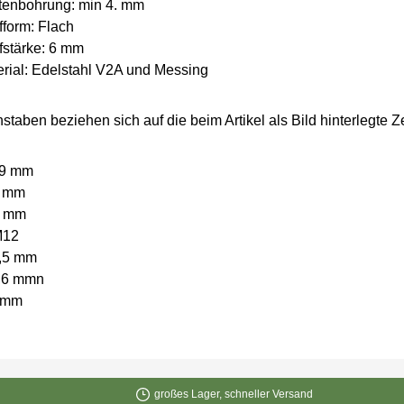
ttenbohrung: min 4. mm
form: Flach
fstärke: 6 mm
rial: Edelstahl V2A und Messing
staben beziehen sich auf die beim Artikel als Bild hinterlegte 
19 mm
6 mm
5 mm
M12
3,5 mm
1,6 mmn
5 mm
großes Lager, schneller Versand