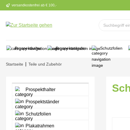
versandkostenfrei ab € 100,-
m Hauptinhalt springen
Zur Suche springen
Zur Hauptnavigation springen
Prospekthalter
Prospektständer
Schutzfolien
|
Startseite
Teile und Zubehör
Sch
Prospekthalter
Prospektständer
Schutzfolien
Bilderga
Plakatrahmen