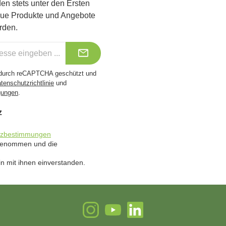
Benutzerdefiniertes Bild 1
Benutzerdefiniertes Bild 2
Benutzerdefiniertes Bild 
en stets unter den Ersten
eue Produkte und Angebote
rden.
t durch reCAPTCHA geschützt und
tenschutzrichtlinie
und
gungen
.
z
tzbestimmungen
 genommen und die
n mit ihnen einverstanden.
Instagram
YouTube
LinkedIn