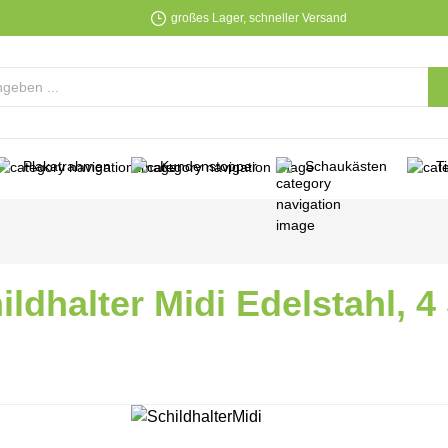
großes Lager, schneller Versand
Plakatrahmen
Kundenstopper
Schaukästen
T
ildhalter Midi Edelstahl, 4 
lerie überspringen