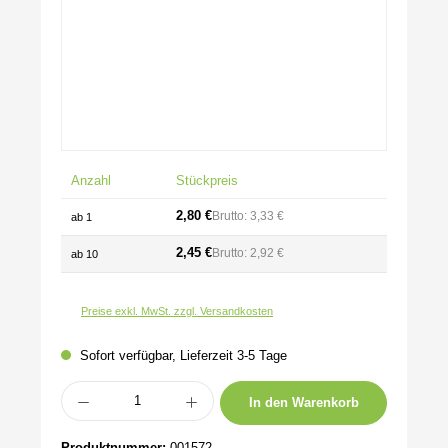
Anzahl
Stückpreis
2,80 €
Brutto: 3,33 €
ab
1
2,45 €
Brutto: 2,92 €
ab
10
Preise exkl. MwSt. zzgl. Versandkosten
Sofort verfügbar, Lieferzeit 3-5 Tage
Produkt Anzahl: Gib den gewünschten Wert ein oder benutze die Schaltflächen um 
In den Warenkorb
Produktnummer:
001572