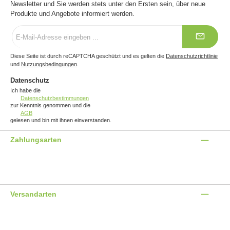
Newsletter und Sie werden stets unter den Ersten sein, über neue
Produkte und Angebote informiert werden.
E-
Mail-
Adresse
*
Diese Seite ist durch reCAPTCHA geschützt und es gelten die
Datenschutzrichtlinie
und
Nutzungsbedingungen
.
Datenschutz
Ich habe die
Datenschutzbestimmungen
zur Kenntnis genommen und die
AGB
gelesen und bin mit ihnen einverstanden.
Zahlungsarten
Benutzerdefiniertes Bild 1
Benutzerdefiniertes Bild 2
Benutzerdefiniertes Bild 3
Versandarten