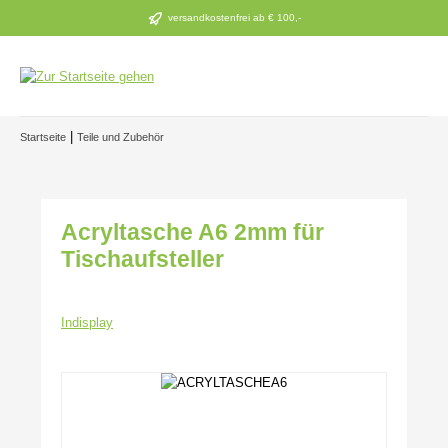
Zum Hauptinhalt springen
versandkostenfrei ab € 100,-
|
Startseite
Teile und Zubehör
Acryltasche A6 2mm für
Tischaufsteller
Indisplay
Bildergalerie überspringen