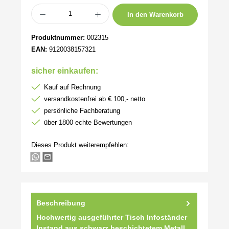
Produkt Anzahl: Gib den gewünschten Wert ein oder benutze die Schaltflächen um 
In den Warenkorb
Produktnummer:
002315
EAN:
9120038157321
sicher einkaufen:
Kauf auf Rechnung
versandkostenfrei ab € 100,- netto
persönliche Fachberatung
über 1800 echte Bewertungen
Dieses Produkt weiterempfehlen:
Beschreibung
Hochwertig ausgeführter Tisch Infoständer
Instand aus schwarz beschichtetem Metall