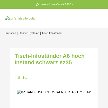
Zum Hauptinhalt springen
versandkostenfrei ab € 100,-
|
|
Startseite
Ständer-Systeme
Tisch-Infoständer
Tisch-Infoständer A6 hoch
Instand schwarz ez35
Indisplay
Bildergalerie überspringen