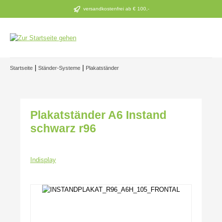
Zum Hauptinhalt springen
versandkostenfrei ab € 100,-
|
|
Startseite
Ständer-Systeme
Plakatständer
Plakatständer A6 Instand
schwarz r96
Indisplay
Bildergalerie überspringen