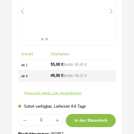
Anzahl
Stückpreis
55,00 €
Brutto: 65,45 €
ab
1
49,00 €
Brutto: 58,31 €
ab
4
Preise exkl. MwSt. zzgl. Versandkosten
Sofort verfügbar, Lieferzeit 4-6 Tage
Produkt Anzahl: Gib den gewünschten Wert ein oder benutze die Schaltflächen um 
In den Warenkorb
Produktnummer:
001852