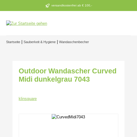
Zum Hauptinhalt springen
versandkostenfrei ab € 100,-
|
|
Startseite
Sauberkeit & Hygiene
Wandaschenbecher
Outdoor Wandascher Curved
Midi dunkelgrau 7043
klinsquare
Bildergalerie überspringen