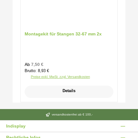
Montagekit für Stangen 32-67 mm 2x
Regulärer Preis:
Ab
7,50 €
Brutto: 8,93 €
Preise exkl. MwSt. zzgl. Versandkosten
Details
versandkostenfrei ab € 100,-
Indisplay
Rechtliche Infos