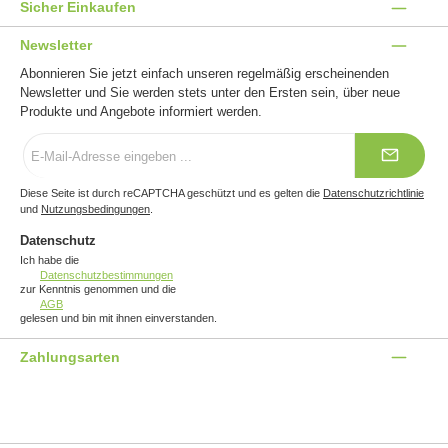
Sicher Einkaufen
Newsletter
Abonnieren Sie jetzt einfach unseren regelmäßig erscheinenden
Newsletter und Sie werden stets unter den Ersten sein, über neue
Produkte und Angebote informiert werden.
E-
Mail-
Adresse
*
Diese Seite ist durch reCAPTCHA geschützt und es gelten die
Datenschutzrichtlinie
und
Nutzungsbedingungen
.
Datenschutz
Ich habe die
Datenschutzbestimmungen
zur Kenntnis genommen und die
AGB
gelesen und bin mit ihnen einverstanden.
Zahlungsarten
Benutzerdefiniertes Bild 1
Benutzerdefiniertes Bild 2
Benutzerdefiniertes Bild 3