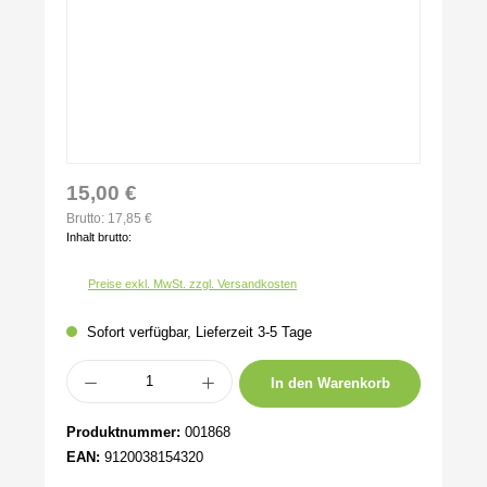
15,00 €
Brutto: 17,85 €
Inhalt brutto:
Preise exkl. MwSt. zzgl. Versandkosten
Sofort verfügbar, Lieferzeit 3-5 Tage
Produkt Anzahl: Gib den gewünschten Wert ein oder benutze die Schaltflächen um 
In den Warenkorb
Produktnummer:
001868
EAN:
9120038154320