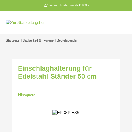
Zum Hauptinhalt springen
versandkostenfrei ab € 100,-
|
|
Startseite
Sauberkeit & Hygiene
Beutelspender
Einschlaghalterung für
Edelstahl-Ständer 50 cm
klinsquare
Bildergalerie überspringen