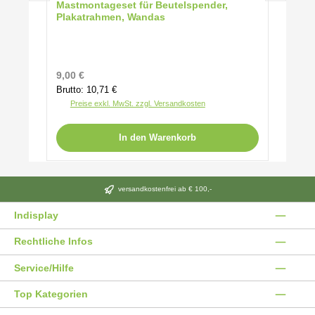
Mastmontageset für Beutelspender,
Plakatrahmen, Wandas
Regulärer Preis:
9,00 €
Brutto: 10,71 €
Preise exkl. MwSt. zzgl. Versandkosten
In den Warenkorb
versandkostenfrei ab € 100,-
Indisplay
Rechtliche Infos
Service/Hilfe
Top Kategorien