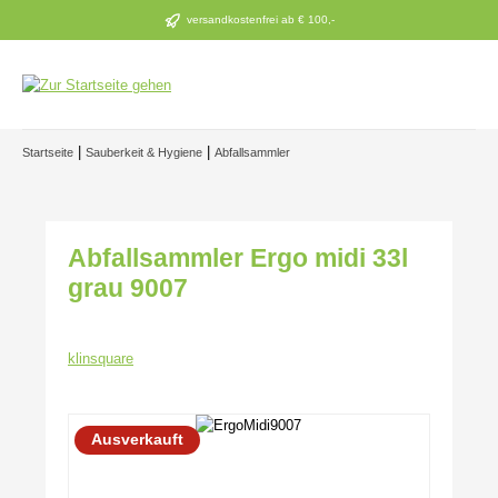
Zum Hauptinhalt springen
versandkostenfrei ab € 100,-
|
|
Startseite
Sauberkeit & Hygiene
Abfallsammler
Abfallsammler Ergo midi 33l
grau 9007
klinsquare
Bildergalerie überspringen
Ausverkauft