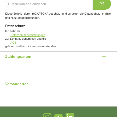
Mail-
Adresse
*
Diese Seite ist durch reCAPTCHA geschützt und es gelten die
Datenschutzrichtlinie
und
Nutzungsbedingungen
.
Datenschutz
Ich habe die
Datenschutzbestimmungen
zur Kenntnis genommen und die
AGB
gelesen und bin mit ihnen einverstanden.
Zahlungsarten
Benutzerdefiniertes Bild 1
Benutzerdefiniertes Bild 2
Benutzerdefiniertes Bild 3
Versandarten
Benutzerdefiniertes Bild 1
Benutzerdefiniertes Bild 2