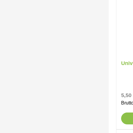
Univ
Regul
5,50
Brutt