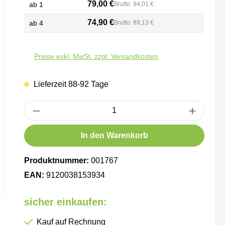
79,00 €
ab
1
Brutto: 94,01 €
74,90 €
ab
4
Brutto: 89,13 €
Preise exkl. MwSt. zzgl. Versandkosten
Lieferzeit 88-92 Tage
Produkt Anzahl: Gib den gewünschten Wert ein oder benutze die Schaltfl
In den Warenkorb
Produktnummer:
001767
EAN:
9120038153934
sicher einkaufen:
Kauf auf Rechnung