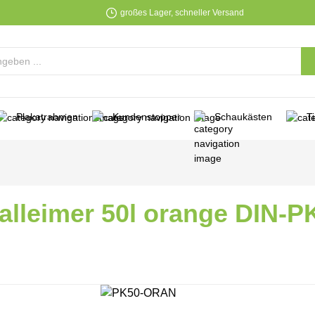
großes Lager, schneller Versand
Plakatrahmen
Kundenstopper
Schaukästen
T
alleimer 50l orange DIN-
lerie überspringen