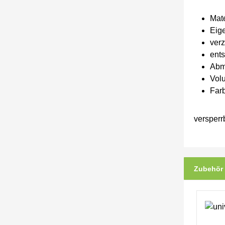
Mat
Eige
ver
ents
Abm
Volu
Farb
versperr
Zubehör
Produkt