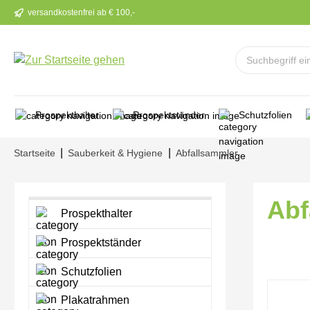
versandkostenfrei ab € 100,-
m Hauptinhalt springen
Zur Suche springen
Zur Hauptnavigation springen
Prospekthalter
Prospektständer
Schutzfolien
|
|
Startseite
Sauberkeit & Hygiene
Abfallsammler
Abf
Prospekthalter
Prospektständer
Schutzfolien
Bilderga
Plakatrahmen