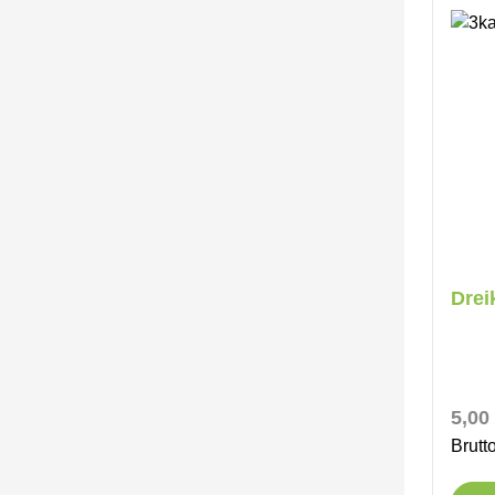
Drei
Regul
5,00
Brutt