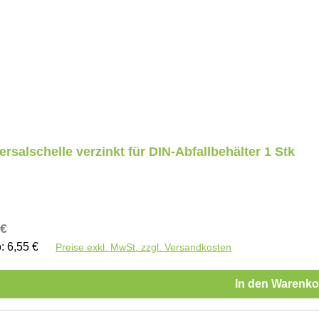
ersalschelle verzinkt für DIN-Abfallbehälter 1 Stk
ärer Preis:
 €
o: 6,55 €
Preise exkl. MwSt. zzgl. Versandkosten
In den Warenko