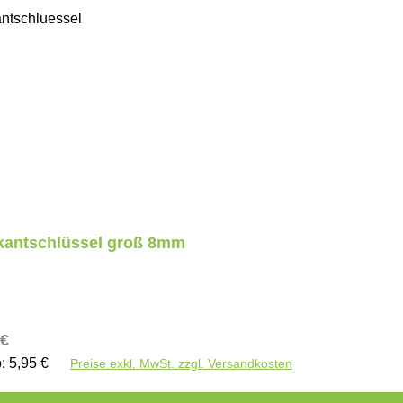
kantschlüssel groß 8mm
ärer Preis:
 €
o: 5,95 €
Preise exkl. MwSt. zzgl. Versandkosten