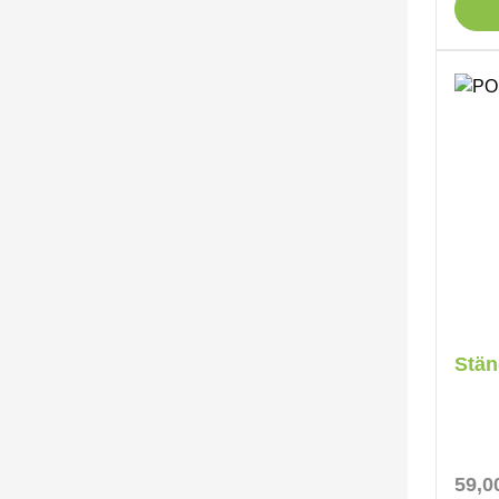
Stän
Regul
59,0