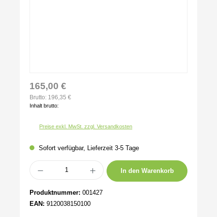
165,00 €
Brutto: 196,35 €
Inhalt brutto:
Preise exkl. MwSt. zzgl. Versandkosten
Sofort verfügbar, Lieferzeit 3-5 Tage
Produkt Anzahl: Gib den gewünschten Wert ein oder benutze die Schaltflächen um 
In den Warenkorb
Produktnummer:
001427
EAN:
9120038150100