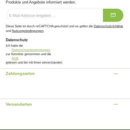
Produkte und Angebote informiert werden.
E-
Mail-
Adresse
*
Diese Seite ist durch reCAPTCHA geschützt und es gelten die
Datenschutzrichtlinie
und
Nutzungsbedingungen
.
Datenschutz
Ich habe die
Datenschutzbestimmungen
zur Kenntnis genommen und die
AGB
gelesen und bin mit ihnen einverstanden.
Zahlungsarten
Benutzerdefiniertes Bild 1
Benutzerdefiniertes Bild 2
Benutzerdefiniertes Bild 3
Versandarten
Benutzerdefiniertes Bild 1
Benutzerdefiniertes Bild 2