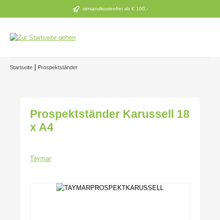
Zum Hauptinhalt springen
versandkostenfrei ab € 100,-
|
Startseite
Prospektständer
Prospektständer Karussell 18
x A4
Taymar
Bildergalerie überspringen