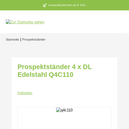
Zum Hauptinhalt springen
versandkostenfrei ab € 100,-
|
Startseite
Prospektständer
Prospektständer 4 x DL
Edelstahl Q4C110
Indisplay
Bildergalerie überspringen