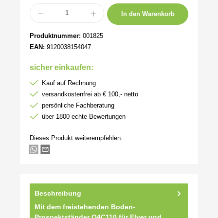
Produkt Anzahl: Gib den gewünschten Wert ein oder benutze die Schaltflächen um 
In den Warenkorb
Produktnummer:
001825
EAN:
9120038154047
sicher einkaufen:
Kauf auf Rechnung
versandkostenfrei ab € 100,- netto
persönliche Fachberatung
über 1800 echte Bewertungen
Dieses Produkt weiterempfehlen:
Beschreibung
Mit dem freistehenden Boden-
Prospektständer Q4C110 für Flyer und