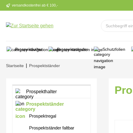
versandkostenfrei ab € 100,-
m Hauptinhalt springen
Zur Suche springen
Zur Hauptnavigation springen
Prospekthalter
Prospektständer
Schutzfolien
|
Startseite
Prospektständer
Pro
Prospekthalter
Prospektständer
Prospektregal
Bilderga
Prospektständer faltbar