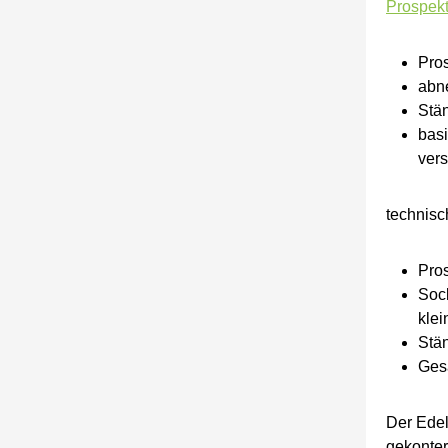
Prospekt
Pros
abne
Stän
basi
ver
technisc
Pros
Sock
kle
Stän
Ges
Der Edel
gekonter