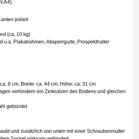
N A4):
anten poliert
st (ca. 10 kg)
nd u.a. Plakatrahmen, Absperrgurte, Prospekthalter
 ca. 8 cm, Breite: ca. 44 cm, Höhe: ca. 31 cm
lagen verhindern ein Zerkratzen des Bodens und gleichen
ahl gebürstet
raubt und zusätzlich von unten mit einer Schraubenmutter
dem Sockel wirksam verhindert.