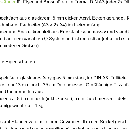
ständer
für Flyer und Broschüren im Format DIN A3 (oder 2x DI
pektfach aus glasklarem, 5 mm dicken Acryl, Ecken gerundet, K
hmbarer Fachteiler (A3 > 2x A4) im Lieferumfang
der und Sockel komplett aus Edelstahl, sehr massiv und standfe
ert auf dem variablen Q-System und ist umrüstbar (erhältlich si
schiedener Größen)
he Eigenschaften:
pektfach: glasklares Acrylglas 5 mm stark, für DIN A3, Fülltiefe:
el: nur 13 mm hoch, 35 cm Durchmesser. Großflächige Filzauf
ine Unebenheiten aus.
der: ca. 86.5 cm hoch (inkl. Sockel), 5 cm Durchmesser, Edelst
amtgewicht: ca. 11 kg
stahl-Ständer wird mit einem Gewindestift in den Sockel gesch
t. Dadurch wird ein ungewolltes Rausdrehen des Ständers aus 