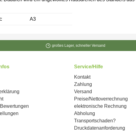
:
A3
großes Lager, schneller Versand
Infos
Service/Hilfe
Kontakt
Zahlung
erklärung
Versand
ht
Preise/Nettoverrechnung
n Bewertungen
elektronische Rechnung
ellungen
Abholung
Transportschaden?
Druckdatenanforderung