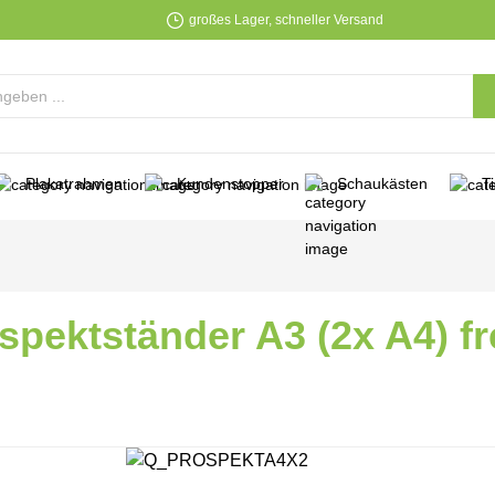
großes Lager, schneller Versand
Plakatrahmen
Kundenstopper
Schaukästen
T
spektständer A3 (2x A4) f
lerie überspringen