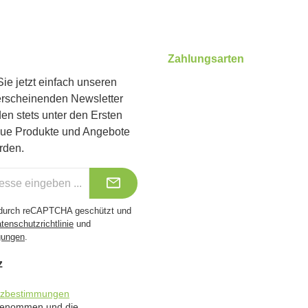
Zahlungsarten
ie jetzt einfach unseren
erscheinenden Newsletter
Benutzerdefiniertes Bild 1
Benutzerdefiniertes Bild 2
Benutzerdefiniertes Bild 
en stets unter den Ersten
eue Produkte und Angebote
rden.
t durch reCAPTCHA geschützt und
tenschutzrichtlinie
und
gungen
.
z
tzbestimmungen
 genommen und die