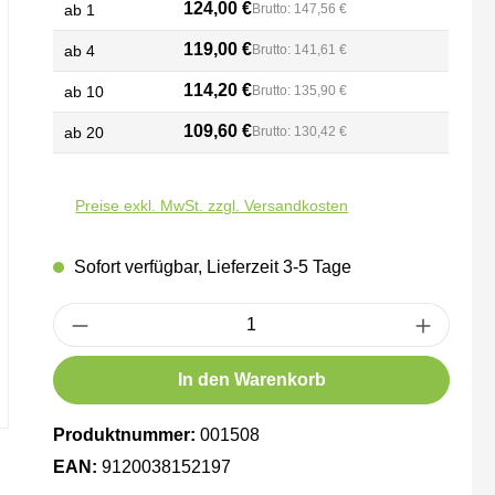
124,00 €
ab
1
Brutto: 147,56 €
119,00 €
ab
4
Brutto: 141,61 €
114,20 €
ab
10
Brutto: 135,90 €
109,60 €
ab
20
Brutto: 130,42 €
Preise exkl. MwSt. zzgl. Versandkosten
Sofort verfügbar, Lieferzeit 3-5 Tage
Produkt Anzahl: Gib den gewünschten Wert ein oder benutze die Schaltfl
In den Warenkorb
Produktnummer:
001508
EAN:
9120038152197