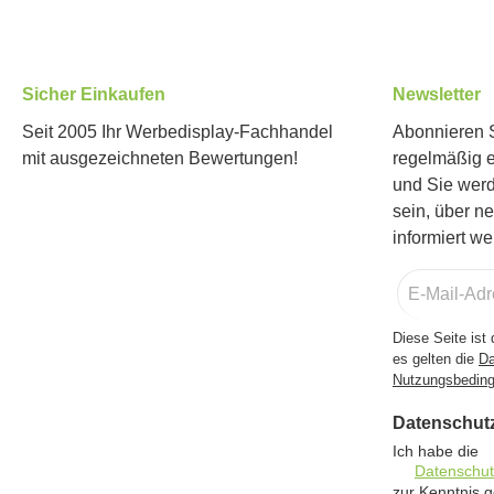
Sicher Einkaufen
Newsletter
Seit 2005 Ihr Werbedisplay-Fachhandel
Abonnieren S
mit ausgezeichneten Bewertungen!
regelmäßig 
und Sie werd
sein, über n
informiert we
E-
Mail-
Adresse
Diese Seite is
*
es gelten die
Da
Nutzungsbedin
Datenschut
Ich habe die
Datenschu
zur Kenntnis