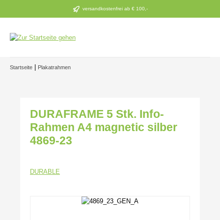
Zum Hauptinhalt springen
versandkostenfrei ab € 100,-
|
Startseite
Plakatrahmen
DURAFRAME 5 Stk. Info-
Rahmen A4 magnetic silber
4869-23
DURABLE
Bildergalerie überspringen