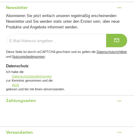
Newsletter
Abonnieren Sie jetzt einfach unseren regelmäßig erscheinenden
Newsletter und Sie werden stets unter den Ersten sein, über neue
Produkte und Angebote informiert werden.
E-
Mail-
Adresse
*
Diese Seite ist durch reCAPTCHA geschützt und es gelten die
Datenschutzrichtlinie
und
Nutzungsbedingungen
.
Datenschutz
Ich habe die
Datenschutzbestimmungen
zur Kenntnis genommen und die
AGB
gelesen und bin mit ihnen einverstanden.
Zahlungsarten
Benutzerdefiniertes Bild 1
Benutzerdefiniertes Bild 2
Benutzerdefiniertes Bild 3
Versandarten