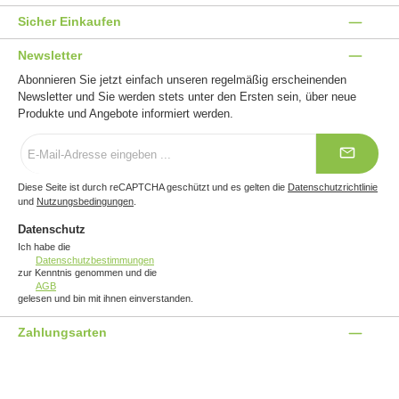
Sicher Einkaufen
Newsletter
Abonnieren Sie jetzt einfach unseren regelmäßig erscheinenden
Newsletter und Sie werden stets unter den Ersten sein, über neue
Produkte und Angebote informiert werden.
E-
Mail-
Adresse
*
Diese Seite ist durch reCAPTCHA geschützt und es gelten die
Datenschutzrichtlinie
und
Nutzungsbedingungen
.
Datenschutz
Ich habe die
Datenschutzbestimmungen
zur Kenntnis genommen und die
AGB
gelesen und bin mit ihnen einverstanden.
Zahlungsarten
Benutzerdefiniertes Bild 1
Benutzerdefiniertes Bild 2
Benutzerdefiniertes Bild 3