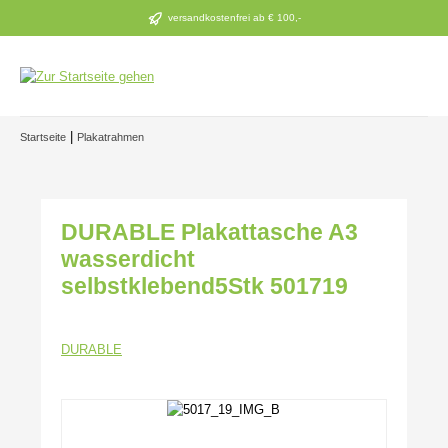
Zum Hauptinhalt springen
versandkostenfrei ab € 100,-
|
Startseite
Plakatrahmen
DURABLE Plakattasche A3
wasserdicht
selbstklebend5Stk 501719
DURABLE
Bildergalerie überspringen