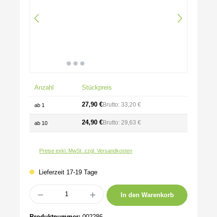
Anzahl
Stückpreis
27,90 €
Brutto: 33,20 €
ab
1
24,90 €
Brutto: 29,63 €
ab
10
Preise exkl. MwSt. zzgl. Versandkosten
Lieferzeit 17-19 Tage
Produkt Anzahl: Gib den gewünschten Wert ein oder benutze die Schaltflächen um 
In den Warenkorb
Produktnummer:
002286