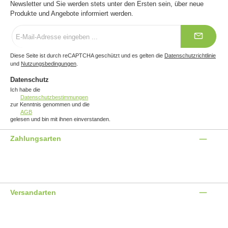
Newsletter und Sie werden stets unter den Ersten sein, über neue
Produkte und Angebote informiert werden.
E-
Mail-
Adresse
*
Diese Seite ist durch reCAPTCHA geschützt und es gelten die
Datenschutzrichtlinie
und
Nutzungsbedingungen
.
Datenschutz
Ich habe die
Datenschutzbestimmungen
zur Kenntnis genommen und die
AGB
gelesen und bin mit ihnen einverstanden.
Zahlungsarten
Benutzerdefiniertes Bild 1
Benutzerdefiniertes Bild 2
Benutzerdefiniertes Bild 3
Versandarten