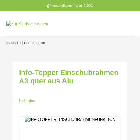
Zum Hauptinhalt springen
versandkostenfrei ab € 100,-
|
Startseite
Plakatrahmen
Info-Topper Einschubrahmen
A3 quer aus Alu
Indisplay
Bildergalerie überspringen