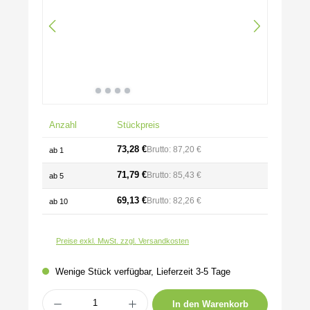
Anzahl
Stückpreis
73,28 €
Brutto: 87,20 €
ab
1
71,79 €
Brutto: 85,43 €
ab
5
69,13 €
Brutto: 82,26 €
ab
10
Preise exkl. MwSt. zzgl. Versandkosten
Wenige Stück verfügbar, Lieferzeit 3-5 Tage
Produkt Anzahl: Gib den gewünschten Wert ein oder benutze die Schaltflächen um 
In den Warenkorb