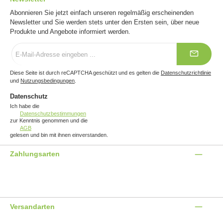
Abonnieren Sie jetzt einfach unseren regelmäßig erscheinenden
Newsletter und Sie werden stets unter den Ersten sein, über neue
Produkte und Angebote informiert werden.
E-
Mail-
Adresse
*
Diese Seite ist durch reCAPTCHA geschützt und es gelten die
Datenschutzrichtlinie
und
Nutzungsbedingungen
.
Datenschutz
Ich habe die
Datenschutzbestimmungen
zur Kenntnis genommen und die
AGB
gelesen und bin mit ihnen einverstanden.
Zahlungsarten
Benutzerdefiniertes Bild 1
Benutzerdefiniertes Bild 2
Benutzerdefiniertes Bild 3
Versandarten