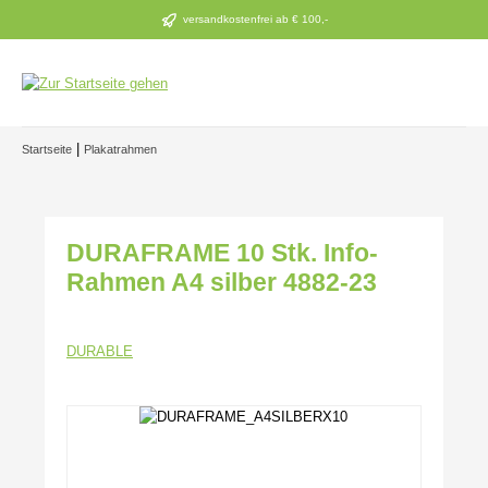
Zum Hauptinhalt springen
versandkostenfrei ab € 100,-
|
Startseite
Plakatrahmen
DURAFRAME 10 Stk. Info-
Rahmen A4 silber 4882-23
DURABLE
Bildergalerie überspringen