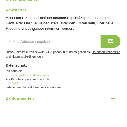
Newsletter
Abonnieren Sie jetzt einfach unseren regelmäßig erscheinenden
Newsletter und Sie werden stets unter den Ersten sein, über neue
Produkte und Angebote informiert werden.
E-
Mail-
Adresse
*
Diese Seite ist durch reCAPTCHA geschützt und es gelten die
Datenschutzrichtlinie
und
Nutzungsbedingungen
.
Datenschutz
Ich habe die
Datenschutzbestimmungen
zur Kenntnis genommen und die
AGB
gelesen und bin mit ihnen einverstanden.
Zahlungsarten
Benutzerdefiniertes Bild 1
Benutzerdefiniertes Bild 2
Benutzerdefiniertes Bild 3