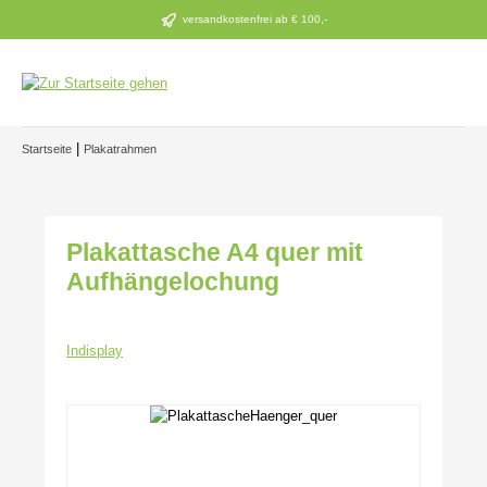
Zum Hauptinhalt springen
versandkostenfrei ab € 100,-
|
Startseite
Plakatrahmen
Plakattasche A4 quer mit
Aufhängelochung
Indisplay
Bildergalerie überspringen