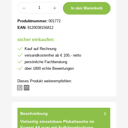
Produkt Anzahl: Gib den gewünschten Wert ein oder benutze die Schaltflächen um 
In den Warenkorb
Produktnummer:
001772
EAN:
9120038156812
sicher einkaufen:
Kauf auf Rechnung
versandkostenfrei ab € 100,- netto
persönliche Fachberatung
über 1800 echte Bewertungen
Dieses Produkt weiterempfehlen:
Beschreibung
Vielseitig einsetzbare Plakattasche im
Format A4 quer mit Aufhängelochung.