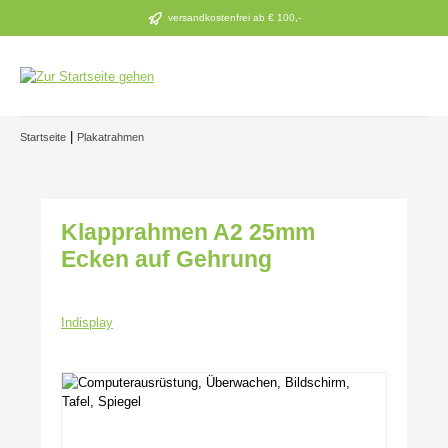
Zum Hauptinhalt springen
versandkostenfrei ab € 100,-
|
Startseite
Plakatrahmen
Klapprahmen A2 25mm
Ecken auf Gehrung
Indisplay
Bildergalerie überspringen