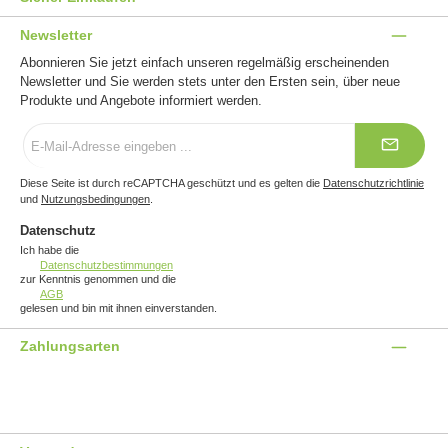
Newsletter
Abonnieren Sie jetzt einfach unseren regelmäßig erscheinenden
Newsletter und Sie werden stets unter den Ersten sein, über neue
Produkte und Angebote informiert werden.
E-
Mail-
Adresse
*
Diese Seite ist durch reCAPTCHA geschützt und es gelten die
Datenschutzrichtlinie
und
Nutzungsbedingungen
.
Datenschutz
Ich habe die
Datenschutzbestimmungen
zur Kenntnis genommen und die
AGB
gelesen und bin mit ihnen einverstanden.
Zahlungsarten
Benutzerdefiniertes Bild 1
Benutzerdefiniertes Bild 2
Benutzerdefiniertes Bild 3