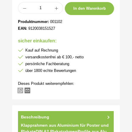
Produkt Anzahl: Gib den gewünschten Wert ein oder benutze die Schaltflächen um 
In den Warenkorb
Produktnummer:
001102
EAN:
9120038151527
sicher einkaufen:
Kauf auf Rechnung
versandkostenfrei ab € 100,- netto
persönliche Fachberatung
über 1800 echte Bewertungen
Dieses Produkt weiterempfehlen:
Beschreibung
Klapprahmen aus Aluminium für Poster und
PlakateDIN A2 PlakatrahmenProfile aus Alu,