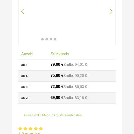
Anzahl
Stückpreis
79,00 €
Brutto: 94,01 €
ab
1
75,80 €
Brutto: 90,20 €
ab
4
72,80 €
Brutto: 86,63 €
ab
10
69,90 €
Brutto: 83,18 €
ab
20
Preise exkl. MwSt. zzgl. Versandkosten
Durchschnittliche Bewertung von 5 von 5 Sternen