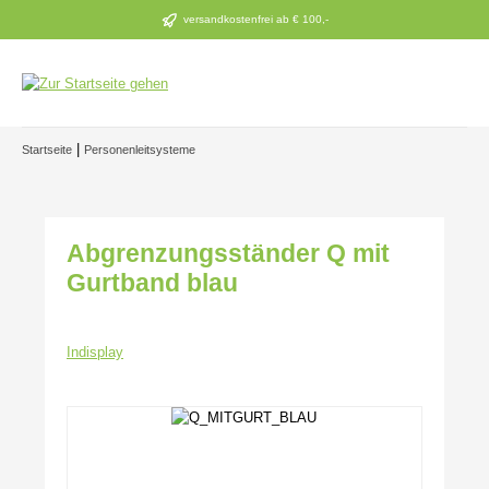
Zum Hauptinhalt springen
versandkostenfrei ab € 100,-
|
Startseite
Personenleitsysteme
Abgrenzungsständer Q mit
Gurtband blau
Indisplay
Bildergalerie überspringen