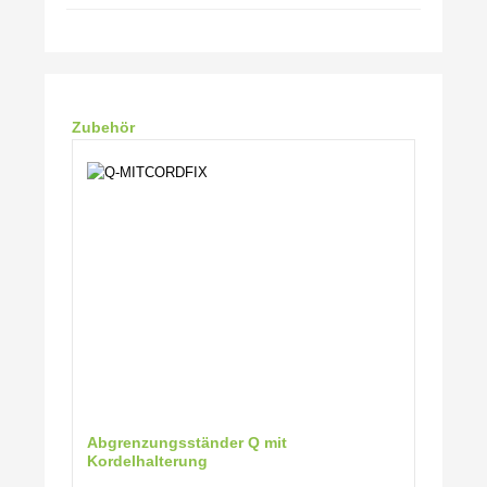
Produktgalerie überspringen
Zubehör
Abgrenzungsständer Q mit
Kordelhalterung