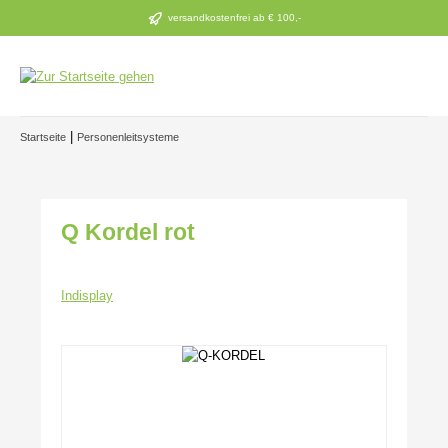
Zum Hauptinhalt springen
versandkostenfrei ab € 100,-
|
Startseite
Personenleitsysteme
Q Kordel rot
Indisplay
Bildergalerie überspringen