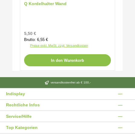
Q Kordelhalter Wand
Regulärer Preis:
5,50 €
Brutto: 6,55 €
Preise exkl. MwSt. zzgl. Versandkosten
In den Warenkorb
versandkostenfrei ab € 100,-
Indisplay
Rechtliche Infos
Service/Hilfe
Top Kategorien