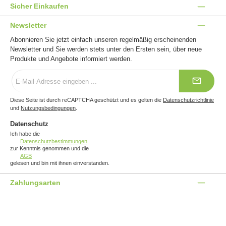
Sicher Einkaufen
Newsletter
Abonnieren Sie jetzt einfach unseren regelmäßig erscheinenden
Newsletter und Sie werden stets unter den Ersten sein, über neue
Produkte und Angebote informiert werden.
E-
Mail-
Adresse
*
Diese Seite ist durch reCAPTCHA geschützt und es gelten die
Datenschutzrichtlinie
und
Nutzungsbedingungen
.
Datenschutz
Ich habe die
Datenschutzbestimmungen
zur Kenntnis genommen und die
AGB
gelesen und bin mit ihnen einverstanden.
Zahlungsarten
Benutzerdefiniertes Bild 1
Benutzerdefiniertes Bild 2
Benutzerdefiniertes Bild 3