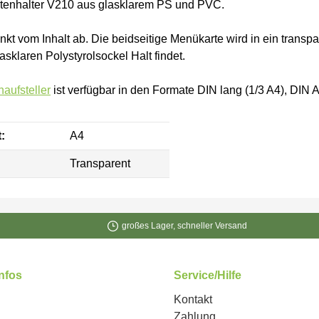
tenhalter V210 aus glasklarem PS und PVC.
enkt vom Inhalt ab. Die beidseitige Menükarte wird in ein tran
asklaren Polystyrolsockel Halt findet.
haufsteller
ist verfügbar in den Formate DIN lang (1/3 A4), DIN 
:
A4
Transparent
großes Lager, schneller Versand
Infos
Service/Hilfe
Kontakt
Zahlung