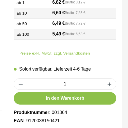
6,82 €
ab
1
Brutto: 8,12 €
6,60 €
ab
10
Brutto: 7,85 €
6,49 €
ab
50
Brutto: 7,72 €
5,49 €
ab
100
Brutto: 6,53 €
Preise exkl. MwSt. zzgl. Versandkosten
Sofort verfügbar, Lieferzeit 4-6 Tage
Produkt Anzahl: Gib den gewünschten Wert ein oder benutze die Schaltfl
In den Warenkorb
Produktnummer:
001364
EAN:
9120038150421