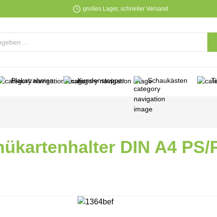
großes Lager, schneller Versand
Plakatrahmen
Kundenstopper
Schaukästen
T
ükartenhalter DIN A4 PS
lerie überspringen