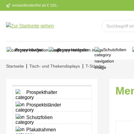
versandkostenfrei ab € 100,-
m Hauptinhalt springen
Zur Suche springen
Zur Hauptnavigation springen
Prospekthalter
Prospektständer
Schutzfolien
|
|
Startseite
Tisch- und Thekendisplays
T-Ständer
Men
Prospekthalter
Prospektständer
Schutzfolien
Bilderga
Plakatrahmen