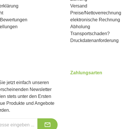
erklärung
Versand
ht
Preise/Nettoverrechnung
n Bewertungen
elektronische Rechnung
ellungen
Abholung
Transportschaden?
Druckdatenanforderung
Zahlungsarten
ie jetzt einfach unseren
erscheinenden Newsletter
Benutzerdefiniertes Bild 1
Benutzerdefiniertes Bild 2
Benutzerdefiniertes Bild 
en stets unter den Ersten
eue Produkte und Angebote
rden.