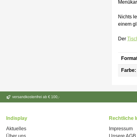
Menükar
Nichts l
einem gl
Der
Tisc
Format
Farbe:
versandkostenfrei ab € 100,-
Indisplay
Rechtliche 
Aktuelles
Impressum
Über uns
Unsere AGB