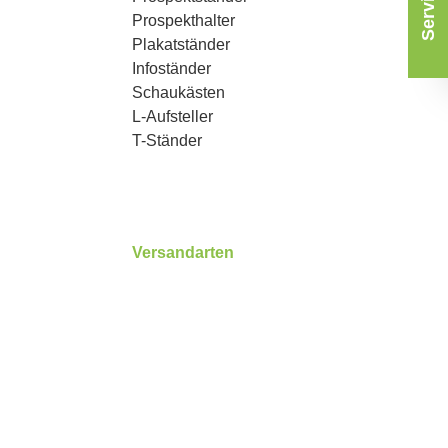
Prospekthalter
Plakatständer
Infoständer
Schaukästen
L-Aufsteller
T-Ständer
Versandarten
3
Benutzerdefiniertes Bild 1
Benutzerdefiniertes Bild 2