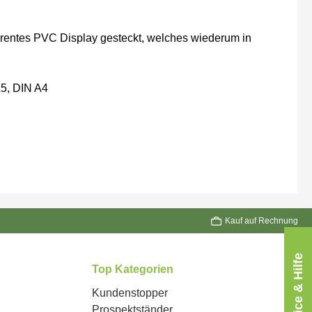
sparentes PVC Display gesteckt, welches wiederum in
A5, DIN A4
Kauf auf Rechnung
Service & Hilfe
Top Kategorien
Kundenstopper
Prospektständer