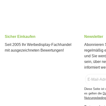
Sicher Einkaufen
Newsletter
Seit 2005 Ihr Werbedisplay-Fachhandel
Abonnieren S
mit ausgezeichneten Bewertungen!
regelmäßig 
und Sie werd
sein, über n
informiert we
E-
Mail-
Adresse
Diese Seite is
*
es gelten die
Da
Nutzungsbedin