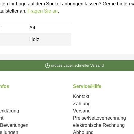
ten Ihr Logo auf dem Sockel anbringen lassen? Gerne bieten wi
aufsteller an.
Fragen Sie an
.
:
A4
Holz
großes Lager, schneller Versand
Infos
Service/Hilfe
Kontakt
Zahlung
erklärung
Versand
ht
Preise/Nettoverrechnung
n Bewertungen
elektronische Rechnung
ellungen
Abholung