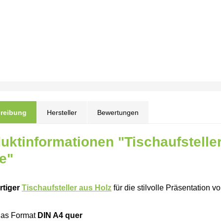
reibung
Hersteller
Bewertungen
uktinformationen "Tischaufstelle
e"
tiger
Tischaufsteller aus Holz
für die stilvolle Präsentation 
 das Format
DIN A4 quer