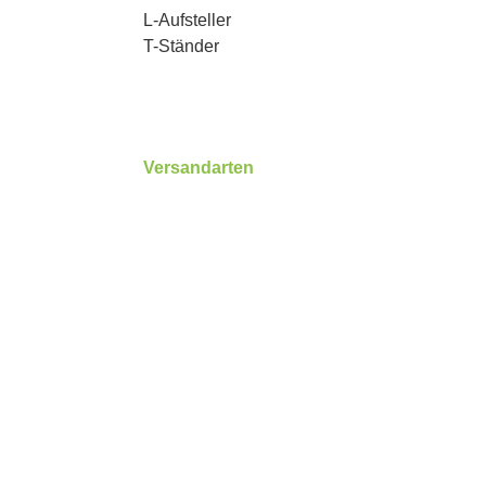
L-Aufsteller
T-Ständer
Versandarten
3
Benutzerdefiniertes Bild 1
Benutzerdefiniertes Bild 2