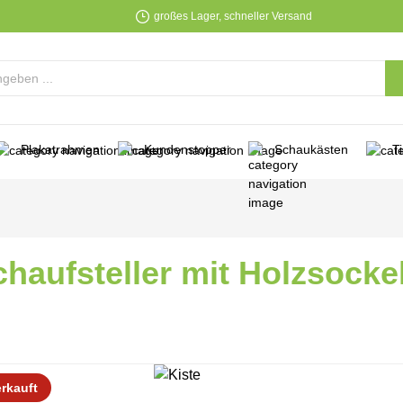
großes Lager, schneller Versand
Plakatrahmen
Kundenstopper
Schaukästen
T
chaufsteller mit Holzsocke
lerie überspringen
rkauft