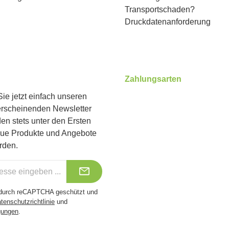
Transportschaden?
Druckdatenanforderung
Zahlungsarten
ie jetzt einfach unseren
erscheinenden Newsletter
Benutzerdefiniertes Bild 1
Benutzerdefiniertes Bild 2
Benutzerdefiniertes Bild 
en stets unter den Ersten
eue Produkte und Angebote
rden.
t durch reCAPTCHA geschützt und
tenschutzrichtlinie
und
gungen
.