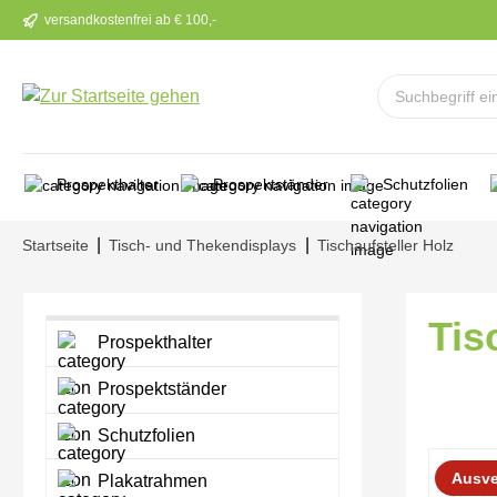
versandkostenfrei ab € 100,-
m Hauptinhalt springen
Zur Suche springen
Zur Hauptnavigation springen
Prospekthalter
Prospektständer
Schutzfolien
|
|
Startseite
Tisch- und Thekendisplays
Tischaufsteller Holz
Tis
Prospekthalter
Prospektständer
Schutzfolien
Bilderga
Ausve
Plakatrahmen