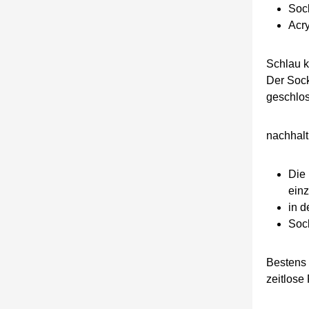
Sock
Acr
Schlau k
Der Sock
geschlos
nachhalt
Die 
einz
in d
Soc
Bestens 
zeitlose