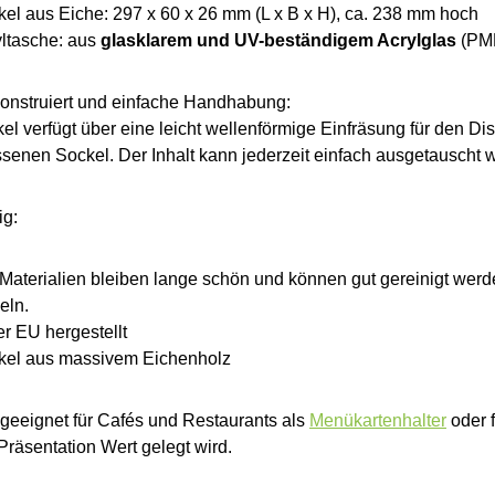
el aus Eiche: 297 x 60 x 26 mm (L x B x H), ca. 238 mm hoch
yltasche: aus
glasklarem und UV-beständigem Acrylglas
(PMM
onstruiert und einfache Handhabung:
el verfügt über eine leicht wellenförmige Einfräsung für den Di
senen Sockel. Der Inhalt kann jederzeit einfach ausgetauscht 
ig:
Materialien bleiben lange schön und können gut gereinigt werd
eln.
er EU hergestellt
kel aus massivem Eichenholz
geeignet für Cafés und Restaurants als
Menükartenhalter
oder f
 Präsentation Wert gelegt wird.