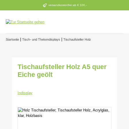
Zum Hauptinhalt springen
versandkostenfrei ab € 100,-
|
|
Startseite
Tisch- und Thekendisplays
Tischaufsteller Holz
Tischaufsteller Holz A5 quer
Eiche geölt
Indisplay
Bildergalerie überspringen