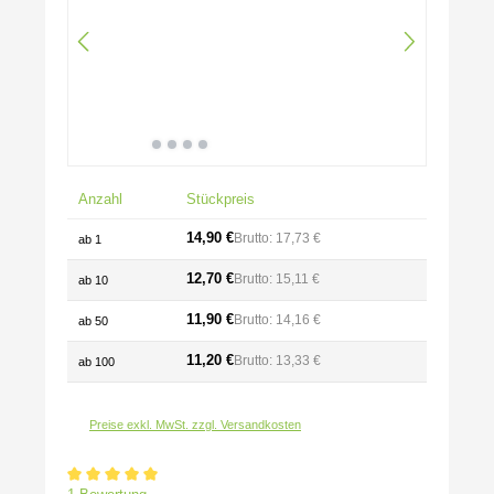
Anzahl
Stückpreis
14,90 €
Brutto: 17,73 €
ab
1
12,70 €
Brutto: 15,11 €
ab
10
11,90 €
Brutto: 14,16 €
ab
50
11,20 €
Brutto: 13,33 €
ab
100
Preise exkl. MwSt. zzgl. Versandkosten
Durchschnittliche Bewertung von 5 von 5 Sternen