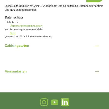
*
Diese Seite ist durch reCAPTCHA geschützt und es gelten die
Datenschutzrichtlinie
und
Nutzungsbedingungen
.
Datenschutz
Ich habe die
Datenschutzbestimmungen
zur Kenntnis genommen und die
AGB
gelesen und bin mit ihnen einverstanden.
Zahlungsarten
Benutzerdefiniertes Bild 1
Benutzerdefiniertes Bild 2
Benutzerdefiniertes Bild 3
Versandarten
Benutzerdefiniertes Bild 1
Benutzerdefiniertes Bild 2
Instagram
YouTube
LinkedIn