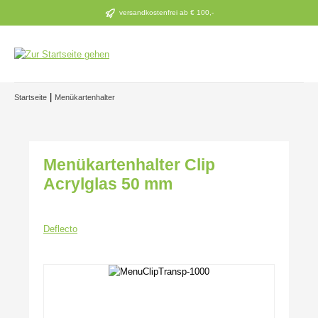
Zum Hauptinhalt springen
versandkostenfrei ab € 100,-
|
Startseite
Menükartenhalter
Menükartenhalter Clip
Acrylglas 50 mm
Deflecto
Bildergalerie überspringen