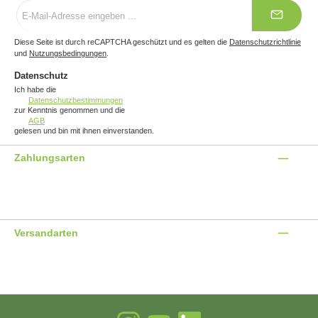
E-
Mail-
Adresse
*
Diese Seite ist durch reCAPTCHA geschützt und es gelten die
Datenschutzrichtlinie
und
Nutzungsbedingungen
.
Datenschutz
Ich habe die
Datenschutzbestimmungen
zur Kenntnis genommen und die
AGB
gelesen und bin mit ihnen einverstanden.
Zahlungsarten
Benutzerdefiniertes Bild 1
Benutzerdefiniertes Bild 2
Benutzerdefiniertes Bild 3
Versandarten
Benutzerdefiniertes Bild 1
Benutzerdefiniertes Bild 2