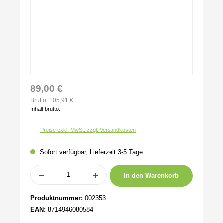
89,00 €
Brutto: 105,91 €
Inhalt brutto:
Preise exkl. MwSt. zzgl. Versandkosten
Sofort verfügbar, Lieferzeit 3-5 Tage
Produkt Anzahl: Gib den gewünschten Wert ein oder benutze die Schaltflächen um 
In den Warenkorb
Produktnummer:
002353
EAN:
8714946080584