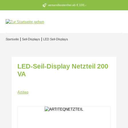
Zum Hauptinhalt springen
versandkostenfrei ab € 100,-
|
|
Startseite
Seil-Displays
LED Seil-Displays
LED-Seil-Display Netzteil 200
VA
Artiteq
Bildergalerie überspringen