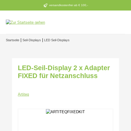
Zum Hauptinhalt springen
versandkostenfrei ab € 100,-
|
|
Startseite
Seil-Displays
LED Seil-Displays
LED-Seil-Display 2 x Adapter
FIXED für Netzanschluss
Artiteq
Bildergalerie überspringen