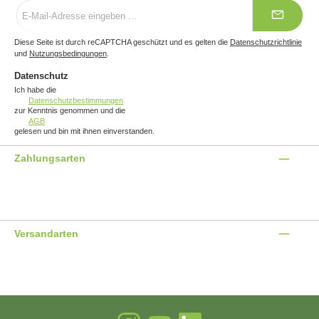
E-
Mail-
Adresse
*
Diese Seite ist durch reCAPTCHA geschützt und es gelten die
Datenschutzrichtlinie
und
Nutzungsbedingungen
.
Datenschutz
Ich habe die
Datenschutzbestimmungen
zur Kenntnis genommen und die
AGB
gelesen und bin mit ihnen einverstanden.
Zahlungsarten
Benutzerdefiniertes Bild 1
Benutzerdefiniertes Bild 2
Benutzerdefiniertes Bild 3
Versandarten
Benutzerdefiniertes Bild 1
Benutzerdefiniertes Bild 2