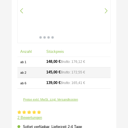
Anzahl
Stückpreis
148,00 €
Brutto: 176,12 €
ab
1
145,00 €
Brutto: 172,55 €
ab
2
139,00 €
Brutto: 165,41 €
ab
6
Preise exkl. MwSt. zzgl. Versandkosten
Durchschnittliche Bewertung von 5 von 5 Sternen
2 Bewertungen
Sofort verfügbar, Lieferzeit 2-4 Tage