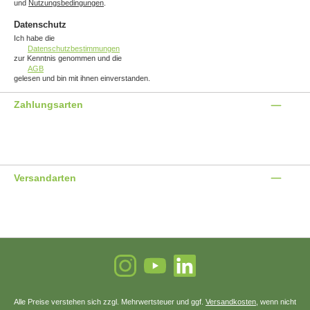
und
Nutzungsbedingungen
.
Datenschutz
Ich habe die
Datenschutzbestimmungen
zur Kenntnis genommen und die
AGB
gelesen und bin mit ihnen einverstanden.
Zahlungsarten
Benutzerdefiniertes Bild 1
Benutzerdefiniertes Bild 2
Benutzerdefiniertes Bild 3
Versandarten
Benutzerdefiniertes Bild 1
Benutzerdefiniertes Bild 2
Instagram
YouTube
LinkedIn
Alle Preise verstehen sich zzgl. Mehrwertsteuer und ggf.
Versandkosten
, wenn nicht