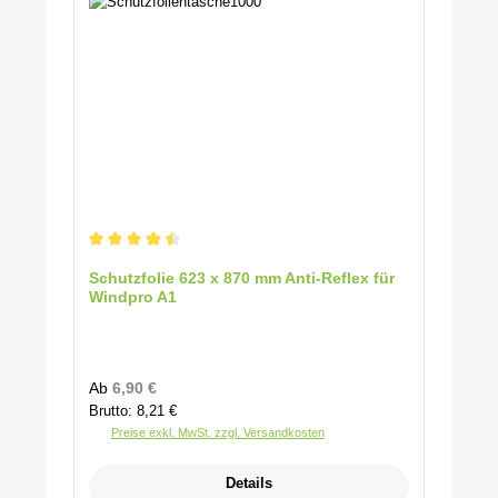
Durchschnittliche Bewertung von 4.5 von 5 Sternen
Schutzfolie 623 x 870 mm Anti-Reflex für
Windpro A1
Regulärer Preis:
Ab
6,90 €
Brutto: 8,21 €
Preise exkl. MwSt. zzgl. Versandkosten
Details