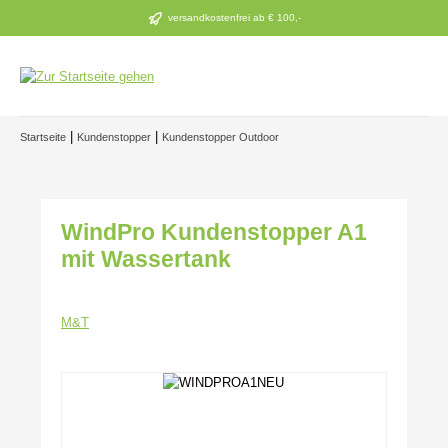
Zum Hauptinhalt springen
versandkostenfrei ab € 100,-
|
|
Startseite
Kundenstopper
Kundenstopper Outdoor
WindPro Kundenstopper A1
mit Wassertank
M&T
Bildergalerie überspringen