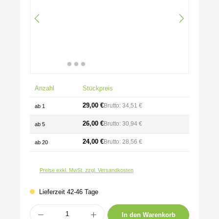
Anzahl
Stückpreis
29,00 €
Brutto: 34,51 €
ab
1
26,00 €
Brutto: 30,94 €
ab
5
24,00 €
Brutto: 28,56 €
ab
20
Preise exkl. MwSt. zzgl. Versandkosten
Lieferzeit 42-46 Tage
Produkt Anzahl: Gib den gewünschten Wert ein oder benutze die Schaltflächen um 
In den Warenkorb