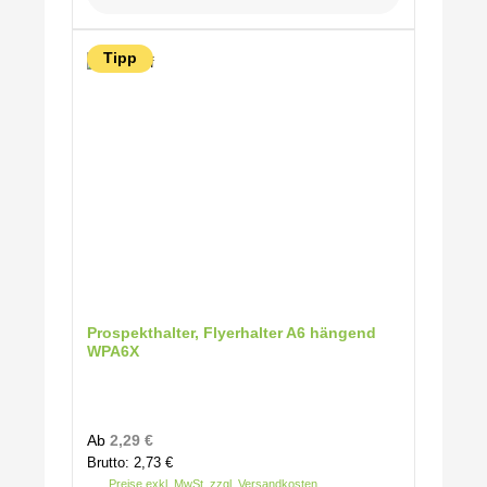
Tipp
Prospekthalter, Flyerhalter A6 hängend
WPA6X
Regulärer Preis:
Ab
2,29 €
Brutto: 2,73 €
Preise exkl. MwSt. zzgl. Versandkosten