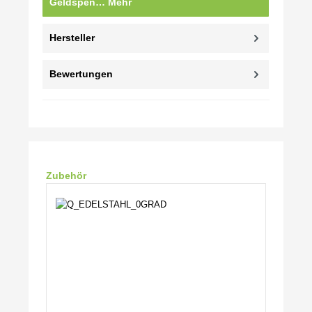
Geldspen…
Mehr
Hersteller
Bewertungen
Produktgalerie überspringen
Zubehör