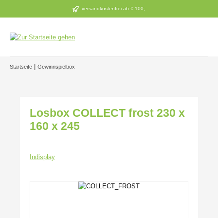
Zum Hauptinhalt springen
versandkostenfrei ab € 100,-
|
Startseite
Gewinnspielbox
Losbox COLLECT frost 230 x
160 x 245
Indisplay
Bildergalerie überspringen