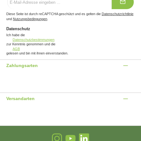
Mail-
Adresse
*
Diese Seite ist durch reCAPTCHA geschützt und es gelten die
Datenschutzrichtlinie
und
Nutzungsbedingungen
.
Datenschutz
Ich habe die
Datenschutzbestimmungen
zur Kenntnis genommen und die
AGB
gelesen und bin mit ihnen einverstanden.
Zahlungsarten
Benutzerdefiniertes Bild 1
Benutzerdefiniertes Bild 2
Benutzerdefiniertes Bild 3
Versandarten
Benutzerdefiniertes Bild 1
Benutzerdefiniertes Bild 2
Instagram
YouTube
LinkedIn