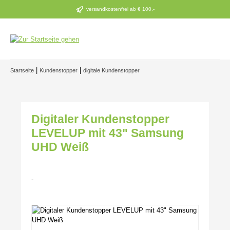
Zum Hauptinhalt springen
versandkostenfrei ab € 100,-
|
|
Startseite
Kundenstopper
digitale Kundenstopper
Digitaler Kundenstopper
LEVELUP mit 43" Samsung
UHD Weiß
-
Bildergalerie überspringen