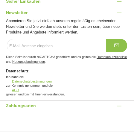
Sicher Einkaufen
Newsletter
Abonnieren Sie jetzt einfach unseren regelmäßig erscheinenden
Newsletter und Sie werden stets unter den Ersten sein, über neue
Produkte und Angebote informiert werden.
E-
Mail-
Adresse
*
Diese Seite ist durch reCAPTCHA geschützt und es gelten die
Datenschutzrichtlinie
und
Nutzungsbedingungen
.
Datenschutz
Ich habe die
Datenschutzbestimmungen
zur Kenntnis genommen und die
AGB
gelesen und bin mit ihnen einverstanden.
Zahlungsarten
Benutzerdefiniertes Bild 1
Benutzerdefiniertes Bild 2
Benutzerdefiniertes Bild 3