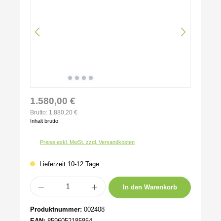
1.580,00 €
Brutto: 1.880,20 €
Inhalt brutto:
Preise exkl. MwSt. zzgl. Versandkosten
Lieferzeit 10-12 Tage
Produkt Anzahl: Gib den gewünschten Wert ein oder benutze die Schaltflächen um 
In den Warenkorb
Produktnummer:
002408
EAN:
8596052185854