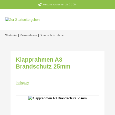
Zum Hauptinhalt springen
versandkostenfrei ab € 100,-
|
|
Startseite
Plakatrahmen
Brandschutzrahmen
Klapprahmen A3
Brandschutz 25mm
Indisplay
Bildergalerie überspringen