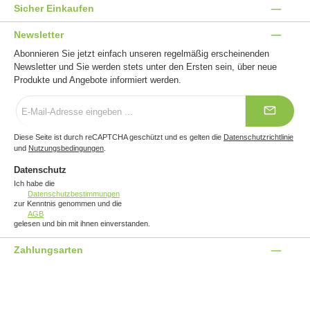
Sicher Einkaufen
Newsletter
Abonnieren Sie jetzt einfach unseren regelmäßig erscheinenden
Newsletter und Sie werden stets unter den Ersten sein, über neue
Produkte und Angebote informiert werden.
E-
Mail-
Adresse
*
Diese Seite ist durch reCAPTCHA geschützt und es gelten die
Datenschutzrichtlinie
und
Nutzungsbedingungen
.
Datenschutz
Ich habe die
Datenschutzbestimmungen
zur Kenntnis genommen und die
AGB
gelesen und bin mit ihnen einverstanden.
Zahlungsarten
Benutzerdefiniertes Bild 1
Benutzerdefiniertes Bild 2
Benutzerdefiniertes Bild 3