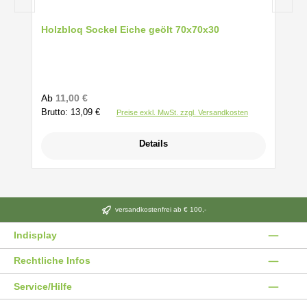
Holzbloq Sockel Eiche geölt 70x70x30
Regulärer Preis:
Ab
11,00 €
Brutto: 13,09 €
Preise exkl. MwSt. zzgl. Versandkosten
Details
versandkostenfrei ab € 100,-
Indisplay
Rechtliche Infos
Service/Hilfe