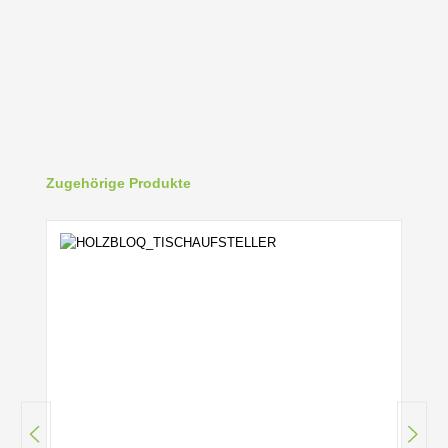
Produktgalerie überspringen
Zugehörige Produkte