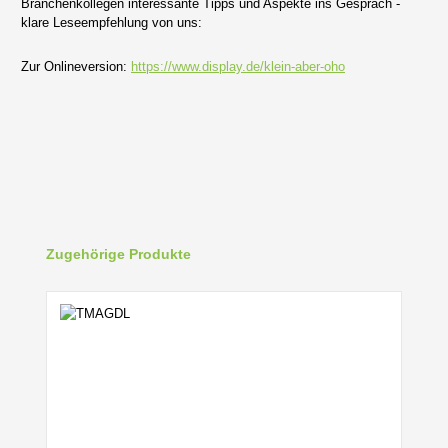
Branchenkollegen interessante Tipps und Aspekte ins Gespräch -
klare Leseempfehlung von uns:
Zur Onlineversion:
https://www.display.de/klein-aber-oho
Produktgalerie überspringen
Zugehörige Produkte