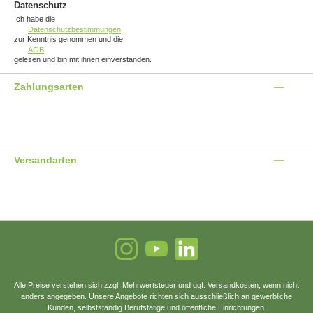
Datenschutz
Ich habe die
Datenschutzbestimmungen
zur Kenntnis genommen und die
AGB
gelesen und bin mit ihnen einverstanden.
Zahlungsarten
Benutzerdefiniertes Bild 1
Benutzerdefiniertes Bild 2
Benutzerdefiniertes Bild 3
Versandarten
Benutzerdefiniertes Bild 1
Benutzerdefiniertes Bild 2
Instagram
YouTube
LinkedIn
Alle Preise verstehen sich zzgl. Mehrwertsteuer und ggf.
Versandkosten
, wenn nicht
anders angegeben. Unsere Angebote richten sich ausschließlich an gewerbliche
Kunden, selbstständig Berufstätige und öffentliche Einrichtungen.