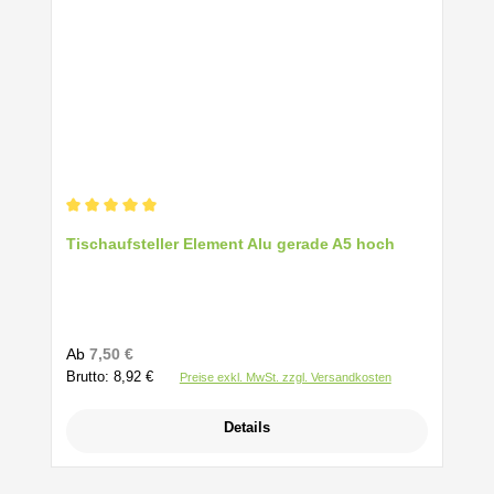
Durchschnittliche Bewertung von 5 von 5 Sternen
Tischaufsteller Element Alu gerade A5 hoch
Regulärer Preis:
Ab
7,50 €
Brutto: 8,92 €
Preise exkl. MwSt. zzgl. Versandkosten
Details