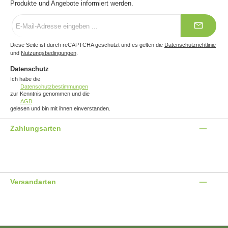
Produkte und Angebote informiert werden.
E-
Mail-
Adresse
*
Diese Seite ist durch reCAPTCHA geschützt und es gelten die
Datenschutzrichtlinie
und
Nutzungsbedingungen
.
Datenschutz
Ich habe die
Datenschutzbestimmungen
zur Kenntnis genommen und die
AGB
gelesen und bin mit ihnen einverstanden.
Zahlungsarten
Benutzerdefiniertes Bild 1
Benutzerdefiniertes Bild 2
Benutzerdefiniertes Bild 3
Versandarten
Benutzerdefiniertes Bild 1
Benutzerdefiniertes Bild 2